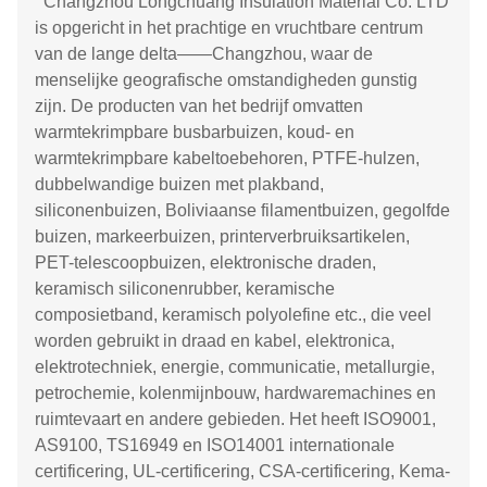
Changzhou Longchuang Insulation Material Co. LTD
is opgericht in het prachtige en vruchtbare centrum
van de lange delta——Changzhou, waar de
menselijke geografische omstandigheden gunstig
zijn. De producten van het bedrijf omvatten
warmtekrimpbare busbarbuizen, koud- en
warmtekrimpbare kabeltoebehoren, PTFE-hulzen,
dubbelwandige buizen met plakband,
siliconenbuizen, Boliviaanse filamentbuizen, gegolfde
buizen, markeerbuizen, printerverbruiksartikelen,
PET-telescoopbuizen, elektronische draden,
keramisch siliconenrubber, keramische
composietband, keramisch polyolefine etc., die veel
worden gebruikt in draad en kabel, elektronica,
elektrotechniek, energie, communicatie, metallurgie,
petrochemie, kolenmijnbouw, hardwaremachines en
ruimtevaart en andere gebieden. Het heeft ISO9001,
AS9100, TS16949 en ISO14001 internationale
certificering, UL-certificering, CSA-certificering, Kema-