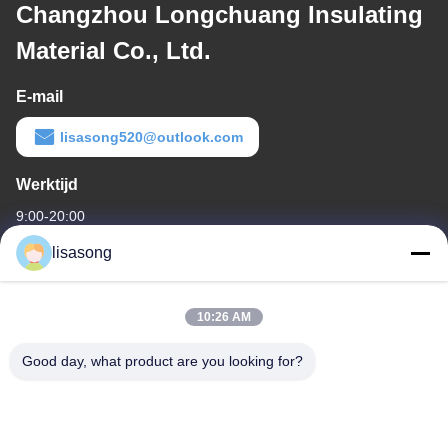
Changzhou Longchuang Insulating
Material Co., Ltd.
E-mail
lisasong520@outlook.com
Werktijd
9:00-20:00
lisasong
Ons adres
Bedrijfsadres
10:26 AM
De bouw van 21, 600 Tongjiang Middenweg Changzhou, Jiangsu,
China
Good day, what product are you looking for?
Fabrieksadres
No.1699, het Zuiden Tweede Ring Road, Jintan-District,
Changzhou van het Oosten