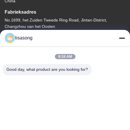
China
Fabrieksadres
No.1699, het Zuiden Tweede Ring Road, Jintan-District,
Changzhou van het Oosten
Telefoon
lisasong
86--18112317931
8:16 AM
Good day, what product are you looking for?
China Goede Kwaliteit De hitte krimpt Isolatiebuis Auteursrecht ©
-2026 Changzhou Longchuang Insulating Material Co., Ltd. Alle
rechten voorbehouden.
Privacybeleid
|
Sitemap