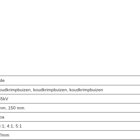
de
oudkrimpbuizen, koudkrimpbuizen, koudkrimpbuizen
35kV
mm, 150 mm.
pa
3:1; 4:1; 5:1
V/mm