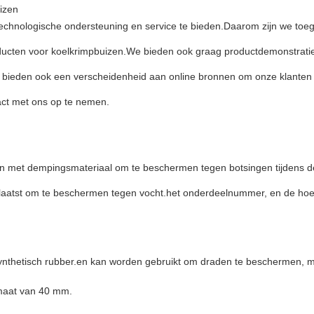
izen
 technologische ondersteuning en service te bieden.Daarom zijn we toe
ducten voor koelkrimpbuizen.We bieden ook graag productdemonstraties
 bieden ook een verscheidenheid aan online bronnen om onze klanten t
tact met ons op te nemen.
en met dempingsmateriaal om te beschermen tegen botsingen tijdens 
plaatst om te beschermen tegen vocht.het onderdeelnummer, en de hoe
 synthetisch rubber.en kan worden gebruikt om draden te beschermen, 
maat van 40 mm.