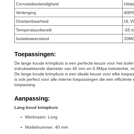
Corrosiebestendigheid
Uitst
Verlenging
400
Ontvlambaarheid
UL V
Temperatuurbereik
-55 t
Isolatieweerstand
20M
Toepassingen:
De lange koude krimpbuis is een perfecte keuze voor het iso
indrukwekkende diameter van 40 mm en 6.9Mpa treksterkte, me
De lange koude krimpbuis is een ideale keuze voor elke toepass
is ook perfect voor alle interne toepassingen die een efficiën
toepassing.
Aanpassing:
Lang koud krimpbuis
Merknaam: Long
Modelnummer: 40 mm