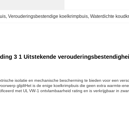
uis
, 
Verouderingsbestendige koelkrimpbuis
, 
Waterdichte koudk
ding 3 1 Uitstekende verouderingsbestendighe
ktrische isolatie en mechanische bescherming te bieden voor een ver
voorwerp glijdtHet is de enige koelkrimpbuis die geen extra warmte-ene
ficeerd met UL VW-1 ontvlambaarheid rating en is verkrijgbaar in zwarte