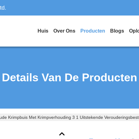
td.
Huis
Over Ons
Producten
Blogs
Opl
Details Van De Producten
ude Krimpbuis Met Krimpverhouding 3 1 Uitstekende Verouderingsbest