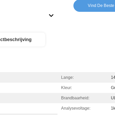
Vind De Beste 
ctbeschrijving
Lange:
1
Kleur:
Gr
Brandbaarheid:
U
Analysevoltage:
1