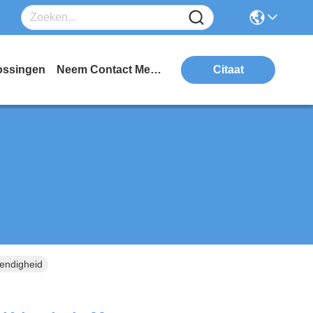
ossingen
Neem Contact Met Ons Op
Citaat
endigheid