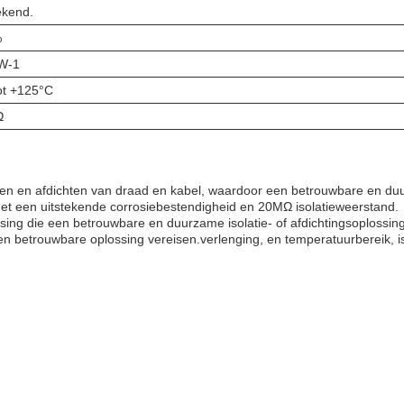
ekend.
%
W-1
ot +125°C
Ω
leren en afdichten van draad en kabel, waardoor een betrouwbare en 
t een uitstekende corrosiebestendigheid en 20MΩ isolatieweerstand.
ing die een betrouwbare en duurzame isolatie- of afdichtingsoplossing
te en betrouwbare oplossing vereisen.verlenging, en temperatuurbereik,