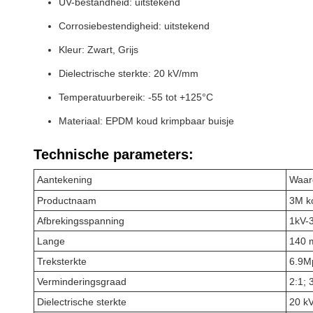
UV-bestandheid: uitstekend
Corrosiebestendigheid: uitstekend
Kleur: Zwart, Grijs
Dielectrische sterkte: 20 kV/mm
Temperatuurbereik: -55 tot +125°C
Materiaal: EPDM koud krimpbaar buisje
Technische parameters:
Aantekening
Waar
Productnaam
3M k
Afbrekingsspanning
1kV-
Lange
140 
Treksterkte
6.9M
Verminderingsgraad
2:1; 
Dielectrische sterkte
20 k