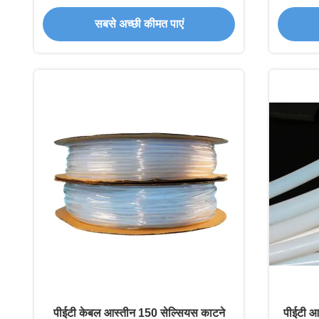
लवचिक केबल संरक्षण ऑटोमोटिव्ह ग्रेड
सबसे अच्छी कीमत पाएं
पीईटी केबल आस्तीन 150 सेल्सियस काटने
पीईटी आस