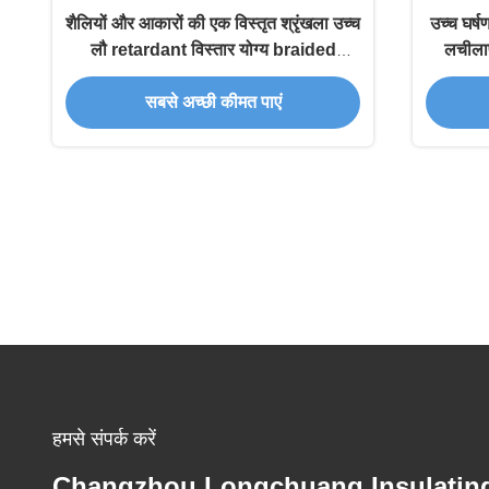
शैलियों और आकारों की एक विस्तृत श्रृंखला उच्च
उच्च घर्
लौ retardant विस्तार योग्य braided
लचीला
आस्तीन अधिक चिकनी और उज्ज्वल
सबसे अच्छी कीमत पाएं
हमसे संपर्क करें
Changzhou Longchuang Insulatin