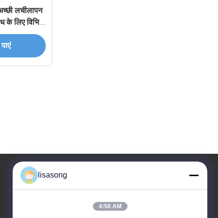
 अच्छी लचीलापन
ध के लिए विभिन्न
पाएं
lisasong
हमारा पता
4:56 AM
कंपनी का पता