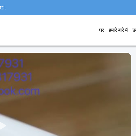
td.
घर
हमारे बारे में
उत