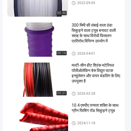
पीटीएफई उत्पाद
2022-09-05
00:46
300 मिमी की लंबाई वाला ठंडा
सिकुड़ने वाला ट्यूब बनावट वाली
सतह के साथ विरोधी फिसलन
प्रतिरोध विभिन्न उपयोग में
शीत हटना ट्यूब
00:16
2026-04-01
मल्टी-सीन हीट श्रिंक मटेरियल
पॉलीओलेफ़िन बेस विद्युत घटक
इन्सुलेशन और वायर बंडलिंग के लिए
उपयुक्त है
हीट हटना इन्सुलेशन ट्यूब
00:21
2026-02-28
10.4 एमपीए तन्यता शक्ति के साथ
ग्रीन फिशिंग रॉड सिकुड़ने ट्यूब
मछली पकड़ने वाली छड़ी हटना ट्यूब
2024-11-18