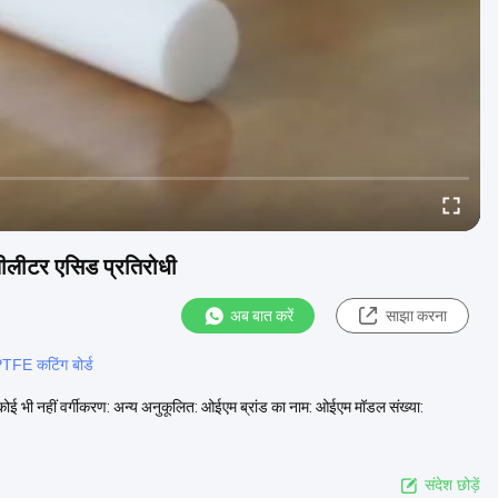
ीलीटर एसिड प्रतिरोधी
अब बात करें
साझा करना
TFE कटिंग बोर्ड
ोई भी नहीं वर्गीकरण: अन्य अनुकूलित: ओईएम ब्रांड का नाम: ओईएम मॉडल संख्या:
संदेश छोड़ें