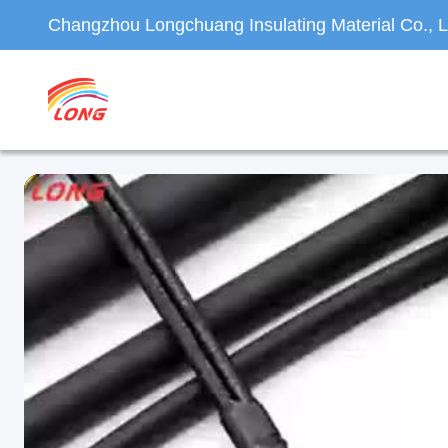
Changzhou Longchuang Insulating Material Co., L