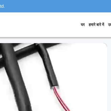
td.
घर
हमारे बारे में
उत