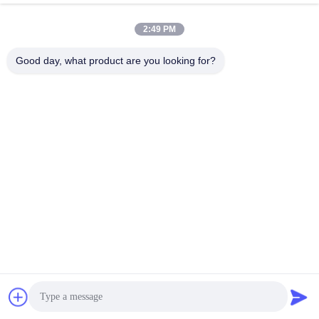
Alamat perusahaan
2:49 PM
Bangunan 21, 600 Tongjiang Middle Road Changzhou, Jiangsu,
China
Good day, what product are you looking for?
Alamat pabrik
No.1699, Jalan Lingkar Kedua Timur Selatan, Distrik Jintan,
Changzhou
Tel
86--18112317931
China Kualitas Baik Tabung Isolasi Panas Menyusut Pemasok.
Hak Cipta © -2026 Changzhou Longchuang Insulating Material
Co., Ltd. Semua hak dilindungi.
Kebijakan Privasi
|
Sitemap