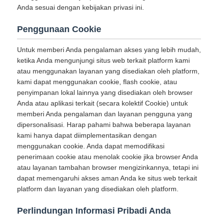
Anda sesuai dengan kebijakan privasi ini.
Penggunaan Cookie
Untuk memberi Anda pengalaman akses yang lebih mudah,
ketika Anda mengunjungi situs web terkait platform kami
atau menggunakan layanan yang disediakan oleh platform,
kami dapat menggunakan cookie, flash cookie, atau
penyimpanan lokal lainnya yang disediakan oleh browser
Anda atau aplikasi terkait (secara kolektif Cookie) untuk
memberi Anda pengalaman dan layanan pengguna yang
dipersonalisasi. Harap pahami bahwa beberapa layanan
kami hanya dapat diimplementasikan dengan
menggunakan cookie. Anda dapat memodifikasi
penerimaan cookie atau menolak cookie jika browser Anda
atau layanan tambahan browser mengizinkannya, tetapi ini
dapat memengaruhi akses aman Anda ke situs web terkait
platform dan layanan yang disediakan oleh platform.
Perlindungan Informasi Pribadi Anda