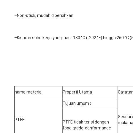
–
Non-stick, mudah dibersihkan
–
Kisaran suhu kerja yang luas -180 °C (-292 °F) hingga 260 °C (
nama material
Properti Utama
Catata
Tujuan umum ;
Sesuai 
PTFE
PTFE tidak terisi dengan 
makan
food grade-conformance