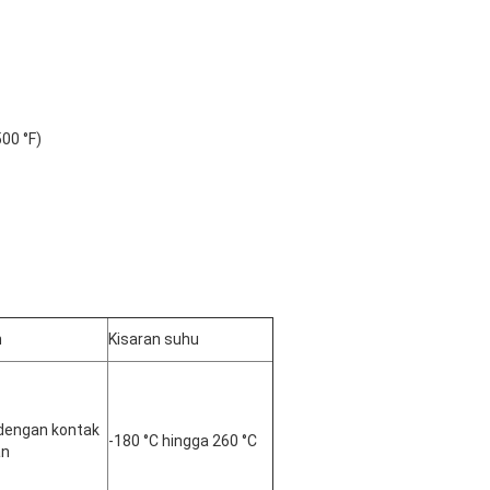
500 °F)
n
Kisaran suhu
dengan kontak 
-180 °C hingga 260 °C
an