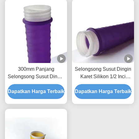
300mm Panjang
Selongsong Susut Dingin
Selongsong Susut Dingin
Karet Silikon 1/2 Inci
dengan Permukaan
280mm Performa Hebat
Dapatkan Harga Terbaik
Bertekstur Tahan Anti-
Dapatkan Harga Terbaik
Digunakan dalam
selip Beragam dalam
Aplikasi Pegangan
Penggunaan