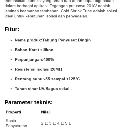
memastikan koneksi yang aman dan aman.dapat digunakan
dalam berbagai aplikasi. Tegangan putusnya 20 kV adalah
jaminan keamanan tambahan. Cold Shrink Tube adalah solusi
ideal untuk kebutuhan isolasi dan penyegelan.
Fitur:
Nama produk:
Tabung Penyusut Dingin
Bahan:
Karet silikon
Perpanjangan:
400%
Resistensi isolasi:
20MΩ
Rentang suhu:
-55 sampai +125°C
Tahan sinar UV:
Bagus sekali.
Parameter teknis:
Properti
Nilai
Rasio
2:1; 3:1; 4:1; 5:1
Penyusutan