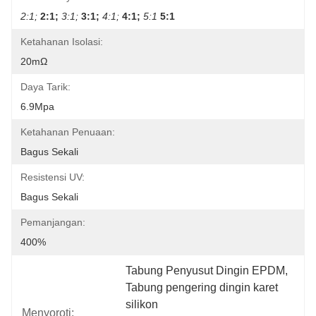
2:1;
2:1;
3:1;
3:1;
4:1;
4:1;
5:1
5:1
Ketahanan Isolasi:
20mΩ
Daya Tarik:
6.9Mpa
Ketahanan Penuaan:
Bagus Sekali
Resistensi UV:
Bagus Sekali
Pemanjangan:
400%
Tabung Penyusut Dingin EPDM
, 
Tabung pengering dingin karet 
silikon
Menyoroti: