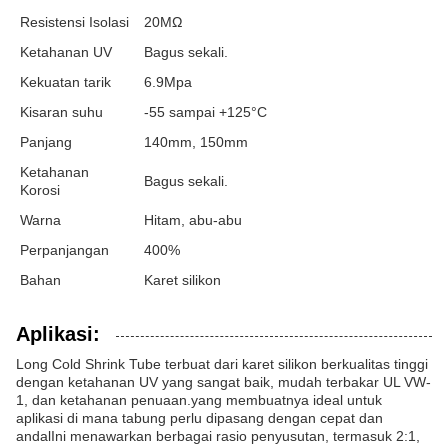
Resistensi Isolasi
20MΩ
Ketahanan UV
Bagus sekali.
Kekuatan tarik
6.9Mpa
Kisaran suhu
-55 sampai +125°C
Panjang
140mm, 150mm
Ketahanan
Bagus sekali.
Korosi
Warna
Hitam, abu-abu
Perpanjangan
400%
Bahan
Karet silikon
Aplikasi:
Long Cold Shrink Tube terbuat dari karet silikon berkualitas tinggi
dengan ketahanan UV yang sangat baik, mudah terbakar UL VW-
1, dan ketahanan penuaan.yang membuatnya ideal untuk
aplikasi di mana tabung perlu dipasang dengan cepat dan
andalIni menawarkan berbagai rasio penyusutan, termasuk 2:1,