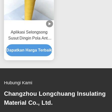
Aplikasi Selongsong
Susut Dingin Pola Anti-
Selip 40mm*280mm pada
Dapatkan Harga Terbaik
Perlengkapan Olahraga
Hubungi Kami
Changzhou Longchuang Insulating
Material Co., Ltd.