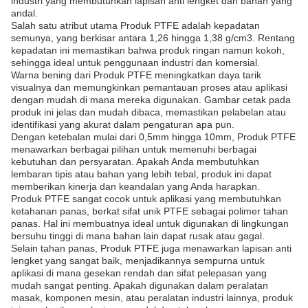
industri yang membutuhkan lapisan anti lengket dan bahan yang
andal.
Salah satu atribut utama Produk PTFE adalah kepadatan
semunya, yang berkisar antara 1,26 hingga 1,38 g/cm3. Rentang
kepadatan ini memastikan bahwa produk ringan namun kokoh,
sehingga ideal untuk penggunaan industri dan komersial.
Warna bening dari Produk PTFE meningkatkan daya tarik
visualnya dan memungkinkan pemantauan proses atau aplikasi
dengan mudah di mana mereka digunakan. Gambar cetak pada
produk ini jelas dan mudah dibaca, memastikan pelabelan atau
identifikasi yang akurat dalam pengaturan apa pun.
Dengan ketebalan mulai dari 0,5mm hingga 10mm, Produk PTFE
menawarkan berbagai pilihan untuk memenuhi berbagai
kebutuhan dan persyaratan. Apakah Anda membutuhkan
lembaran tipis atau bahan yang lebih tebal, produk ini dapat
memberikan kinerja dan keandalan yang Anda harapkan.
Produk PTFE sangat cocok untuk aplikasi yang membutuhkan
ketahanan panas, berkat sifat unik PTFE sebagai polimer tahan
panas. Hal ini membuatnya ideal untuk digunakan di lingkungan
bersuhu tinggi di mana bahan lain dapat rusak atau gagal.
Selain tahan panas, Produk PTFE juga menawarkan lapisan anti
lengket yang sangat baik, menjadikannya sempurna untuk
aplikasi di mana gesekan rendah dan sifat pelepasan yang
mudah sangat penting. Apakah digunakan dalam peralatan
masak, komponen mesin, atau peralatan industri lainnya, produk