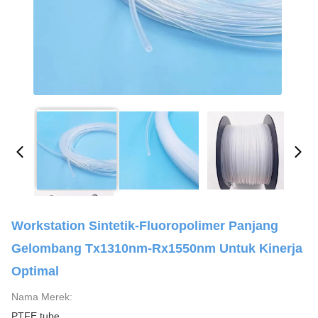
Workstation Sintetik-Fluoropolimer Panjang
Gelombang Tx1310nm-Rx1550nm Untuk Kinerja
Optimal
Nama Merek:
PTFE tube