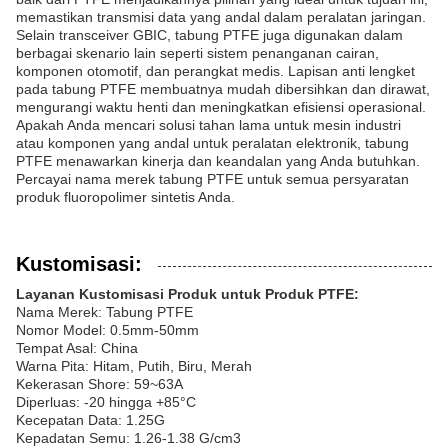
memastikan transmisi data yang andal dalam peralatan jaringan.
Selain transceiver GBIC, tabung PTFE juga digunakan dalam
berbagai skenario lain seperti sistem penanganan cairan,
komponen otomotif, dan perangkat medis. Lapisan anti lengket
pada tabung PTFE membuatnya mudah dibersihkan dan dirawat,
mengurangi waktu henti dan meningkatkan efisiensi operasional.
Apakah Anda mencari solusi tahan lama untuk mesin industri
atau komponen yang andal untuk peralatan elektronik, tabung
PTFE menawarkan kinerja dan keandalan yang Anda butuhkan.
Percayai nama merek tabung PTFE untuk semua persyaratan
produk fluoropolimer sintetis Anda.
Kustomisasi:
Layanan Kustomisasi Produk untuk Produk PTFE:
Nama Merek: Tabung PTFE
Nomor Model: 0.5mm-50mm
Tempat Asal: China
Warna Pita: Hitam, Putih, Biru, Merah
Kekerasan Shore: 59~63A
Diperluas: -20 hingga +85°C
Kecepatan Data: 1.25G
Kepadatan Semu: 1.26-1.38 G/cm3