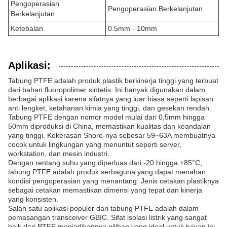
Pengoperasian
Pengoperasian Berkelanjutan
Berkelanjutan
Ketebalan
0.5mm - 10mm
Aplikasi:
Tabung PTFE adalah produk plastik berkinerja tinggi yang terbuat
dari bahan fluoropolimer sintetis. Ini banyak digunakan dalam
berbagai aplikasi karena sifatnya yang luar biasa seperti lapisan
anti lengket, ketahanan kimia yang tinggi, dan gesekan rendah.
Tabung PTFE dengan nomor model mulai dari 0,5mm hingga
50mm diproduksi di China, memastikan kualitas dan keandalan
yang tinggi. Kekerasan Shore-nya sebesar 59~63A membuatnya
cocok untuk lingkungan yang menuntut seperti server,
workstation, dan mesin industri.
Dengan rentang suhu yang diperluas dari -20 hingga +85°C,
tabung PTFE adalah produk serbaguna yang dapat menahan
kondisi pengoperasian yang menantang. Jenis cetakan plastiknya
sebagai cetakan memastikan dimensi yang tepat dan kinerja
yang konsisten.
Salah satu aplikasi populer dari tabung PTFE adalah dalam
pemasangan transceiver GBIC. Sifat isolasi listrik yang sangat
baik dari PTFE menjadikannya pilihan yang ideal untuk tujuan ini,