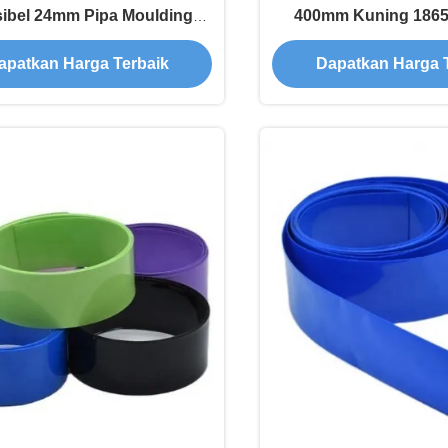
sibel 24mm Pipa Moulding
400mm Kuning 1865
Cutting
Perlindungan Isol
apatkan Harga Terbaik
Dapatkan Harga 