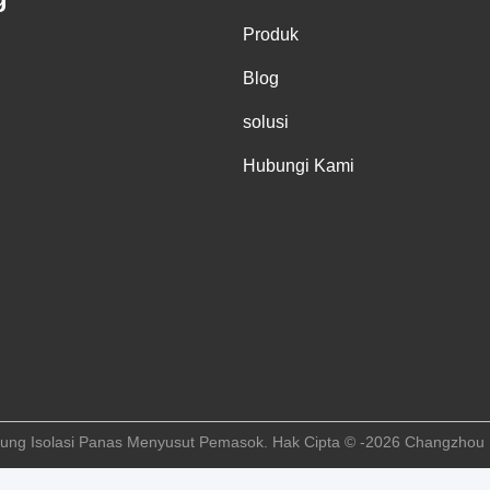
Produk
Blog
solusi
Hubungi Kami
bung Isolasi Panas Menyusut Pemasok. Hak Cipta © -2026 Changzhou Lo