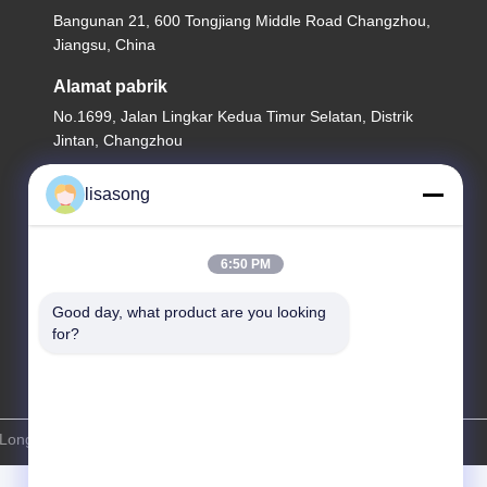
Bangunan 21, 600 Tongjiang Middle Road Changzhou,
Jiangsu, China
Alamat pabrik
No.1699, Jalan Lingkar Kedua Timur Selatan, Distrik
Jintan, Changzhou
Tel
lisasong
86--18112317931
6:50 PM
Good day, what product are you looking 
for?
ngchuang Insulating Material Co., Ltd. Semua hak dilindungi.