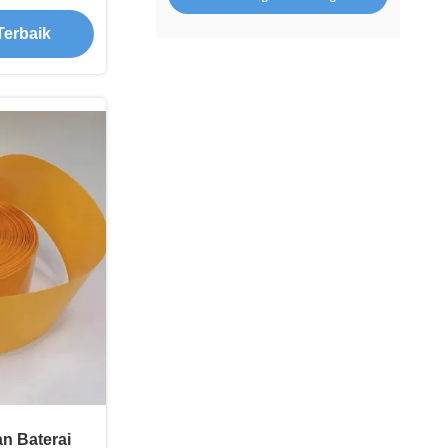
se
Terbaik
n Baterai