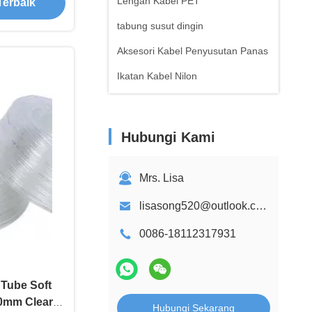
Lengan Kabel PET
Terbaik
tabung susut dingin
Aksesori Kabel Penyusutan Panas
Ikatan Kabel Nilon
Hubungi Kami
Mrs. Lisa
lisasong520@outlook.com
0086-18112317931
 Tube Soft
00mm Clear
Hubungi Sekarang