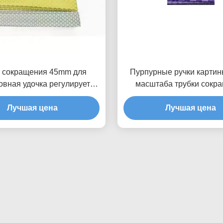
 сокращения 45mm для
Пурпурные ручки карти
вная удочка регулирует
масштаба трубки сокр
вую противостатическую
рыболовной удочк
ку сокращения штанги
Лучшая цена
Лучшая цена