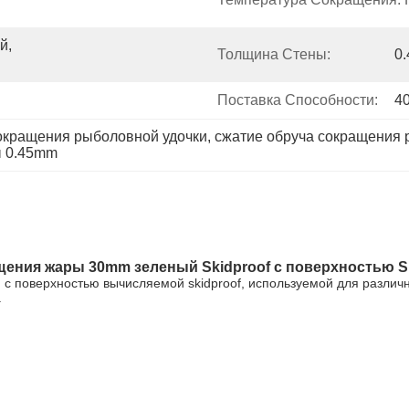
, 
Толщина Стены:
0
Поставка Способности:
4
сокращения рыболовной удочки
, 
сжатие обруча сокращения
ы 0.45mm
ения жары 30mm зеленый Skidproof с поверхностью Sk
g с поверхностью вычисляемой skidproof, используемой для различ
.