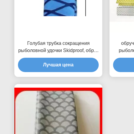
Голубая трубка сокращения
обруч
рыболовной удочки Skidproof, обруч
рыболо
сокращения жары 40mm для
салато
рыболовные удочки
Лучшая цена
труб