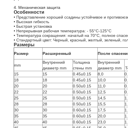
4. Механическая защита
Особенности
• Представление хорошей ссадины устойчивое и противоюз
• Высокая гибкость
• Быстрая установка
• Непрерывная рабочая температура: - 55°C-125°C
• Температура сокращения: начатый на 70°C, полное спасе
• Стандартный цвет: Черный, красный, желтый, зеленый, го
Размеры
Размер
Расширенный
После спасени
Внутренний
Толщина
Внутренний
mm
диаметр mm
стены mm
диаметр mm
Т
15
15
0.45±0.15
8,0
0
18
18
0.45±0.15
10,0
0
20
20
0.50±0.15
11,0
0
22
22
0.50±0.15
12,5
0
25
25
0.50±0.15
14,5
1
28
28
0.50±0.15
15,5
1
30
30
0.60±0.15
17,5
1
35
35
0.60±0.15
20,0
1
40
40
0.60±0.15
23,0
1