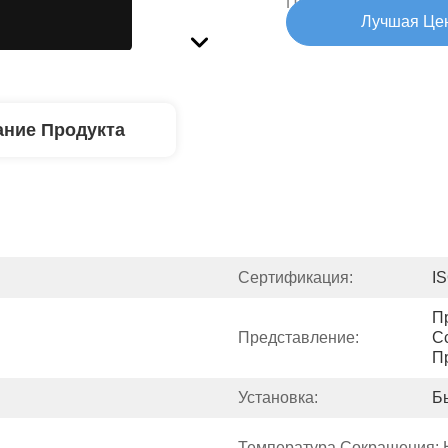
Поставкам:
Лучшая Це
ние Продукта
Сертификация:
I
П
Представление:
С
П
Установка:
Б
Температура Сокращения: 