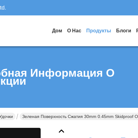
td.
Дом
О Нас
Продукты
Блоги
бная Информация О
кции
Удочки
Зеленая Поверхность Сжатия 30mm 0.45mm Skidproof 