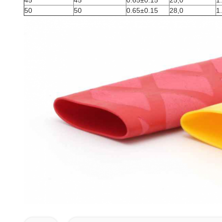
45
45
0.65±0.15
25,0
1
50
50
0.65±0.15
28,0
1