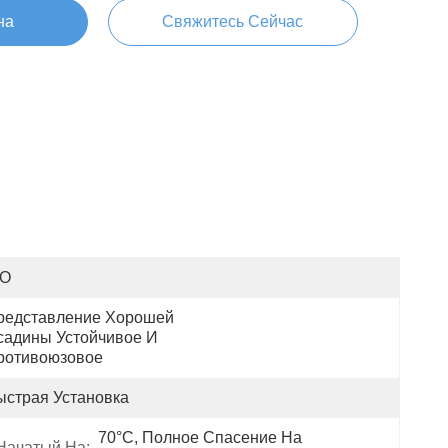
на
Свяжитесь Сейчас
SO
редставление Хорошей 
садины Устойчивое И 
ротивоюзовое
ыстрая Установка
70°C, Полное Спасение На 
Начатый На: