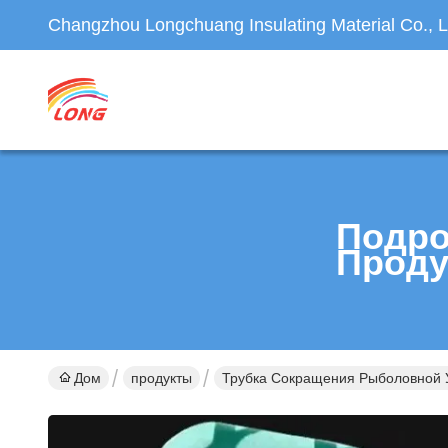
Changzhou Longchuang Insulating Material Co., L
Подро
Проду
Дом
продукты
Трубка Сокращения Рыболовной 