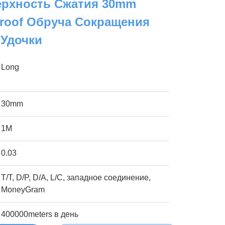
ерхность Сжатия 30mm
proof Обруча Сокращения
Удочки
Long
30mm
1M
0.03
T/T, D/P, D/A, L/C, западное соединение,
MoneyGram
400000meters в день