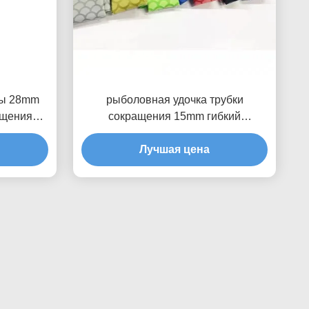
ны 28mm
рыболовная удочка трубки
ащения
сокращения 15mm гибкий
и
регулирует обруч 0.6mm
Лучшая цена