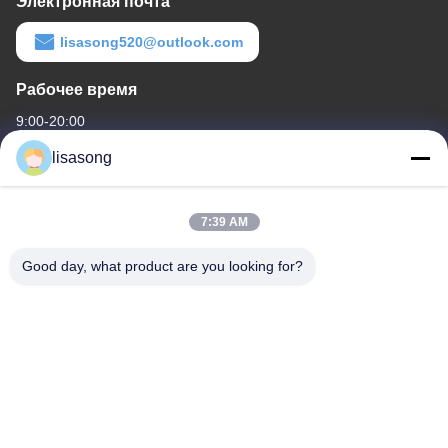
Электронная почта
lisasong520@outlook.com
Рабочее время
9:00-20:00
lisasong
Наш адрес
Адрес компании
7:39 AM
Здание 21, дорога Changzhou 600 Tongjiang средняя, Цзянсу,
Китай
Good day, what product are you looking for?
Адрес фабрики
No.1699, восточная кольцевая дорога юга вторых, район
Jintan, Changzhou
Телефон
86--18112317931