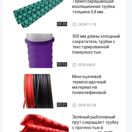
Термосокращающая
изоляционная трубка
толщина 0,8 мм
температура
восстановления 120 °C
Трубка изоляции сокращени
00:36
2024-11-18
я жары
300 мм длины холодный
сократитель трубки с
текстурированной
поверхностью
Противоскользящий
сопротивление
Холодная трубка сокращени
00:16
2026-04-01
Различные в
я
использовании
Многоцелевой
термоусадочный
материал на
полиолефиновой
основе, подходящий
для изоляции
Трубка изоляции сокращени
00:21
2026-02-28
электрических
я жары
компонентов и
Зелёный рыболовный
бандажирования
прут сокращает трубку
проводов
с прочностью в