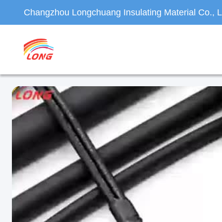
Changzhou Longchuang Insulating Material Co., L