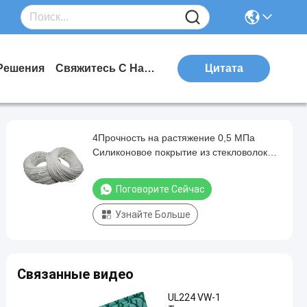
Решения
Свяжитесь С Нами
Цитата
4Прочность на растяжение 0,5 МПа
Силиконовое покрытие из стекловолокна
для электрических применений
Поговорите Сейчас
Узнайте Больше
Связанные видео
UL224 VW-1