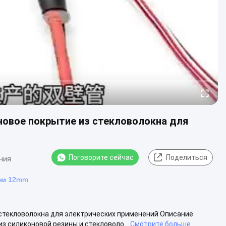
новое покрытие из стекловолокна для
Поговорите сейчас
Поделиться
ния
ани 12mm
 стекловолокна для электрических применений Описание
з силиконовой резины и стекловоло...
Смотрите больше