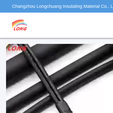
Changzhou Longchuang Insulating Material Co., L