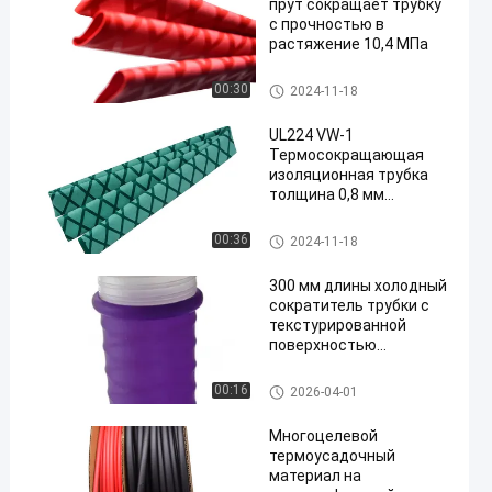
прут сокращает трубку
с прочностью в
растяжение 10,4 МПа
Трубка сокращения рыболов
00:30
2024-11-18
ной удочки
UL224 VW-1
Термосокращающая
изоляционная трубка
толщина 0,8 мм
температура
восстановления 120 °C
Трубка изоляции сокращени
00:36
2024-11-18
я жары
300 мм длины холодный
сократитель трубки с
текстурированной
поверхностью
Противоскользящий
сопротивление
Холодная трубка сокращени
00:16
2026-04-01
Различные в
я
использовании
Многоцелевой
термоусадочный
материал на