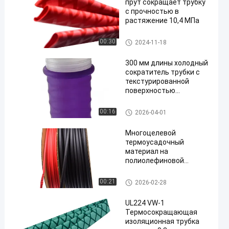
прут сокращает трубку
с прочностью в
растяжение 10,4 МПа
Трубка сокращения рыболов
00:30
2024-11-18
ной удочки
300 мм длины холодный
сократитель трубки с
текстурированной
поверхностью
Противоскользящий
сопротивление
Холодная трубка сокращени
00:16
2026-04-01
Различные в
я
использовании
Многоцелевой
термоусадочный
материал на
полиолефиновой
основе, подходящий
для изоляции
Трубка изоляции сокращени
00:21
2026-02-28
электрических
я жары
компонентов и
UL224 VW-1
бандажирования
Термосокращающая
проводов
изоляционная трубка