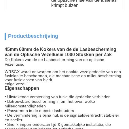
de optische hitte van de fusielas 
krimpt buizen
Productbeschrijving
45mm 60mm de Kokers van de de Lasbescherming
van de Optische Vezelfusie 1000 Stukken per Zak
De Kokers van de de Lasbescherming van de optische
Vezelfusie.
WRSGX wordt ontworpen om het naakte vezelgedeelte van een
fusielas te beschermen, die mechanische en milieubescherming
voor fusielassen van biedt
enige vezel.
Eigenschappen
•
Uitstekende versterking van fusie die gedeelte verbinden
•
Betrouwbare bescherming in om het even welke
milieuomstandigheden
•
Pasvormen in de meeste lashouders
•
De vermindering is bijna nul, is de signaaloverdracht stabieler
en sneller
•
Snel krimpen-onderaan tijd & gemakkelijke installatie, die
schaderisico verminderen tot optische vezel.