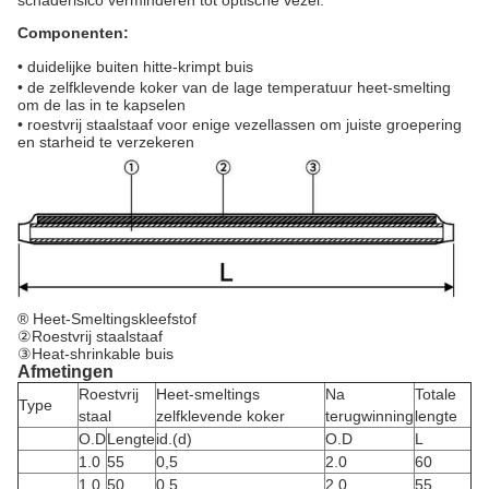
Componenten:
•
duidelijke buiten hitte-krimpt buis
•
de zelfklevende koker van de lage temperatuur heet-smelting
om de las in te kapselen
•
roestvrij staalstaaf voor enige vezellassen om juiste groepering
en starheid te verzekeren
® Heet-Smeltingskleefstof
②
Roestvrij staalstaaf
③
Heat-shrinkable buis
Afmetingen
Roestvrij
Heet-smeltings
Na
Totale
Type
staal
zelfklevende koker
terugwinning
lengte
O.D
Lengte
id.(d)
O.D
L
1.0
55
0,5
2.0
60
1.0
50
0,5
2.0
55