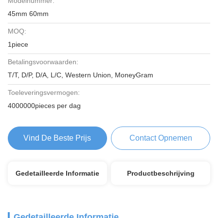
Modelnummer:
45mm 60mm
MOQ:
1piece
Betalingsvoorwaarden:
T/T, D/P, D/A, L/C, Western Union, MoneyGram
Toeleveringsvermogen:
4000000pieces per dag
Vind De Beste Prijs
Contact Opnemen
Gedetailleerde Informatie
Productbeschrijving
Gedetailleerde Informatie