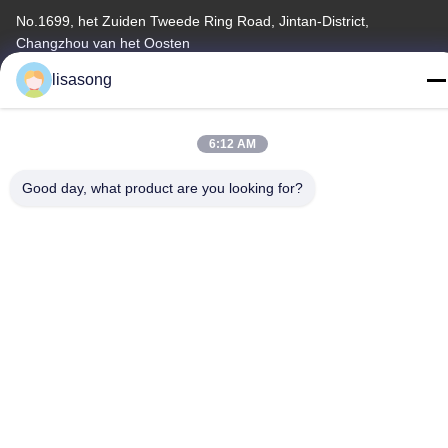
No.1699, het Zuiden Tweede Ring Road, Jintan-District,
Changzhou van het Oosten
lisasong
Telefoon
86--18112317931
6:12 AM
Good day, what product are you looking for?
China Goede Kwaliteit De hitte krimpt Isolatiebuis Auteursrecht ©
-2026 Changzhou Longchuang Insulating Material Co., Ltd. Alle
rechten voorbehouden.
Privacybeleid
|
Sitemap