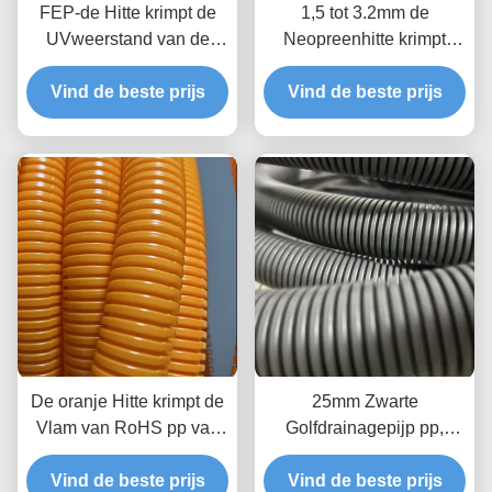
FEP-de Hitte krimpt de
1,5 tot 3.2mm de
UVweerstand van de
Neopreenhitte krimpt
Isolatiebuis 200C 125mm
Buizenstelsel Enige Muur
Vind de beste prijs
Omslag
Vind de beste prijs
De oranje Hitte krimpt de
25mm Zwarte
Vlam van RoHS pp van
Golfdrainagepijp pp,
de Isolatiebuis - de
32mm Zwarte Flexibele
vertragershitte krimpt
Vind de beste prijs
Vind de beste prijs
Rioolbuis