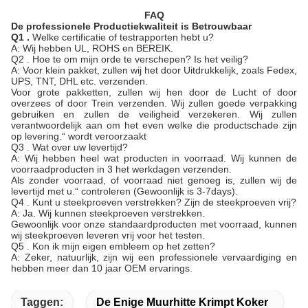
FAQ
De professionele Productiekwaliteit is Betrouwbaar
Q1 .
Welke certificatie of testrapporten hebt u?
A: Wij hebben UL, ROHS en BEREIK.
Q2 . Hoe te om mijn orde te verschepen? Is het veilig?
A: Voor klein pakket, zullen wij het door Uitdrukkelijk, zoals Fedex,
UPS, TNT, DHL etc. verzenden.
Voor grote pakketten, zullen wij hen door de Lucht of door
overzees of door Trein verzenden. Wij zullen goede verpakking
gebruiken en zullen de veiligheid verzekeren. Wij zullen
verantwoordelijk aan om het even welke die productschade zijn
op levering.“ wordt veroorzaakt
Q3 . Wat over uw levertijd?
A: Wij hebben heel wat producten in voorraad. Wij kunnen de
voorraadproducten in 3 het werkdagen verzenden.
Als zonder voorraad, of voorraad niet genoeg is, zullen wij de
levertijd met u.“ controleren (Gewoonlijk is 3-7days).
Q4 . Kunt u steekproeven verstrekken? Zijn de steekproeven vrij?
A: Ja. Wij kunnen steekproeven verstrekken.
Gewoonlijk voor onze standaardproducten met voorraad, kunnen
wij steekproeven leveren vrij voor het testen.
Q5 . Kon ik mijn eigen embleem op het zetten?
A: Zeker, natuurlijk, zijn wij een professionele vervaardiging en
hebben meer dan 10 jaar OEM ervarings.
Taggen:
De Enige Muurhitte Krimpt Koker