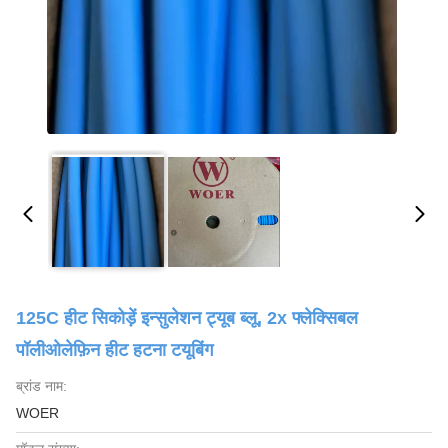
125C हीट सिकोड़ें इन्सुलेशन ट्यूब ब्लू, 2x फ्लेक्सिबल
पॉलीओलेफ़िन हीट हटना टयूबिंग
ब्रांड नाम:
WOER