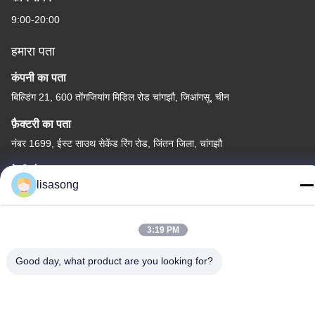
9:00-20:00
हमारा पता
कंपनी का पता
बिल्डिंग 21, 600 तोंगजियांग मिडिल रोड चांगझौ, जिआंगसू, चीन
फ़ैक्टरी का पता
नंबर 1699, ईस्ट साउथ सेकेंड रिंग रोड, जिंतन जिला, चांगझौ
टेलीफोन
lisasong
86--18112317931
3:19 PM
Good day, what product are you looking for?
चीन अच्छी गुणवत्ता हीट हटना इन्सुलेशन ट्यूब आपूर्तिकर्ता। कॉपीराइट © -2026
Changzhou Longchuang Insulating Material Co., Ltd. सभी अधिकार
सुरक्षित हैं।