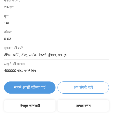
मॉडल संख्या:
2X-एस
मूक:
1m
कीमत:
0.03
भुगतान की शर्तें:
टी/टी, डी/पी, डी/ए, एल/सी, वेस्टर्न यूनियन, मनीग्राम
आपूर्ति की योग्यता:
400000 मीटर प्रति दिन
सबसे अच्छी कीमत पाएं
अब संपर्क करें
विस्तृत जानकारी
उत्पाद वर्णन