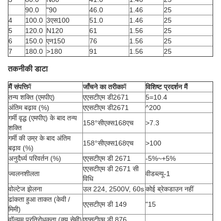
90.0
"90
46.0
1.46
25
4
100.0
3एस100
51.0
1.46
25
5
120.0
N120
61
1.56
25
6
150.0
एन150
76
1.56
25
7
180.0
>180
91
1.56
25
तकनीकी डाटा
मैं
संपत्ति
मैं
जाँचने का तरीका
मैं
विशिष्ट प्रदर्शन
मैं
तन्य शक्ति (एमपीए)
एएसटीएम डी2671
5=10.4
अंतिम बढ़ाव (%)
एएसटीएम डी2671
^200
गर्मी वृद्ध (एमपीए) के बाद तन्य
158°सीएक्स168एच
>7.3
शक्ति
गर्मी की उम्र के बाद अंतिम
158°सीएक्स168एच
>100
बढ़ाव (%)
अनुदैर्ध्य परिवर्तन (%)
एएसटीएम डी 2671
-5%~+5%
एएसटीएम डी 2671 सी
ज्वलनशीलता
वीडब्ल्यू-1
विधि
वोल्टेज झेलना
उल 224, 2500V, 60s
कोई ब्रेकडाउन नहीं
ढांकता हुआ ताकत (केवी /
एएसटीएम डी 149
"15
मिमी)
वॉल्यूम प्रतिरोधकता (क्यू सेमी)
एएसटीएम डी 876