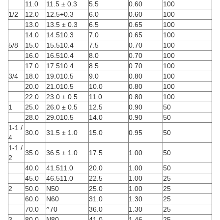
11.0
11.5 ± 0.3
5.5
0.60
100
1/2
12.0
12.5+0.3
6.0
0.60
100
13.0
13.5 ± 0.3
6.5
0.65
100
14.0
14.510.3
7.0
0.65
100
5/8
15.0
15.510.4
7.5
0.70
100
16.0
16.510.4
8.0
0.70
100
17.0
17.510.4
8.5
0.70
100
3/4
18.0
19.010.5
9.0
0.80
100
20.0
21.010.5
10.0
0.80
100
22.0
23.0 ± 0.5
11.0
0.80
100
1
25.0
26.0 ± 0.5
12.5
0.90
50
28.0
29.010.5
14.0
0.90
50
1-1 /
30.0
31.5 ± 1.0
15.0
0.95
50
4
1-1 /
35.0
36.5 ± 1.0
17.5
1.00
50
2
40.0
41.511.0
20.0
1.00
50
45.0
46.511.0
22.5
1.00
25
2
50.0
N50
25.0
1.00
25
60.0
N60
31.0
1.30
25
70.0
^70
36.0
1.30
25
3
80.0
N80
41.0
1.46
25