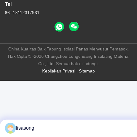
Tel
86--18112317931
China Kualitas Baik Tabung Isolasi Panas Menyusut Pemasok.
Hak Cipta © -2026 Changzhou Longchuang Insulating Material
Co., Ltd. Semua hak dilindungi.
Kebijakan Privasi
|
Sitemap
lisasong