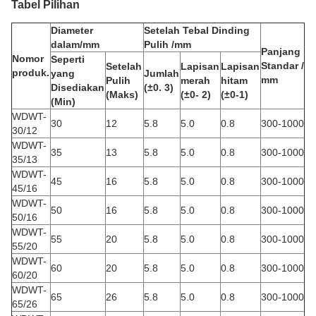
Tabel Pilihan
Diameter
Setelah Tebal Dinding
dalam/mm
Pulih /mm
Panjang
Nomor
Seperti
Standar /
Setelah
Lapisan
Lapisan
produk.
yang
Jumlah
mm
Pulih
merah
hitam
Disediakan
(±0. 3)
(Maks)
(±0- 2)
(±0-1)
(Min)
WDWT-
30
12
5.8
5.0
0.8
300-1000
30/12
WDWT-
35
13
5.8
5.0
0.8
300-1000
35/13
WDWT-
45
16
5.8
5.0
0.8
300-1000
45/16
WDWT-
50
16
5.8
5.0
0.8
300-1000
50/16
WDWT-
55
20
5.8
5.0
0.8
300-1000
55/20
WDWT-
60
20
5.8
5.0
0.8
300-1000
60/20
WDWT-
65
26
5.8
5.0
0.8
300-1000
65/26