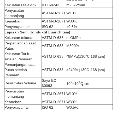
Kekuatan Dielektrik
IEC 60243
m25kV/mm
Penyusutan
ASTM-D-2671
W10%
memanjang
Keanehan
ASTM-D-2671
W30%
Penyerapan air
ISO 62
<0,5%
Lapisan Semi Konduktif Luar (Hitam)
Kekuatan tekanan
ASTM-D-638
miOMPa
Perpanjangan saat
ASTM-D-638
M300%
Putus
Kekuatan Tarik
ASTM-D-638
^8MPa(130°C,168 jam)
setelah Penuaan
Pemanjangan saat
Putus setelah
ASTM-D-638
>240% (130C〔68 jam)
Penuaan
Saya EC
2
4
Resistivitas Volume
10
~10
Q cm
60093
Penyusutan
ASTM-D-2671
W10%
memanjang
Keanehan
ASTM-D-2671
W30%
Penyerapan air
ISO 62
W0,5%