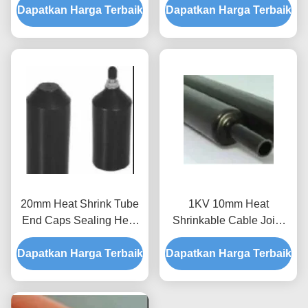
Dapatkan Harga Terbaik
Shrink 6 Core Cross
Dapatkan Harga Terbaik
Linked
Linked
20mm Heat Shrink Tube
1KV 10mm Heat
End Caps Sealing Heat
Shrinkable Cable Joint
Shrink Cable Aksesoris
Termination Hitam
Dapatkan Harga Terbaik
Anti Oksidasi
Dapatkan Harga Terbaik