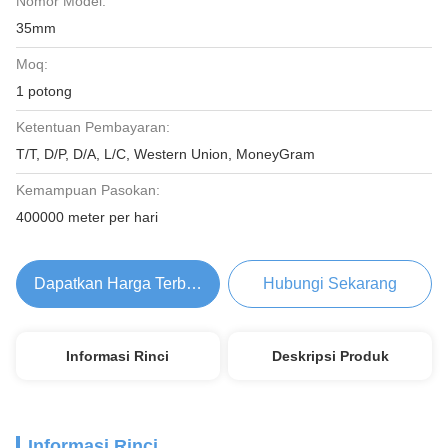
Nomor Model:
35mm
Moq:
1 potong
Ketentuan Pembayaran:
T/T, D/P, D/A, L/C, Western Union, MoneyGram
Kemampuan Pasokan:
400000 meter per hari
Dapatkan Harga Terbaik
Hubungi Sekarang
Informasi Rinci
Deskripsi Produk
Informasi Rinci