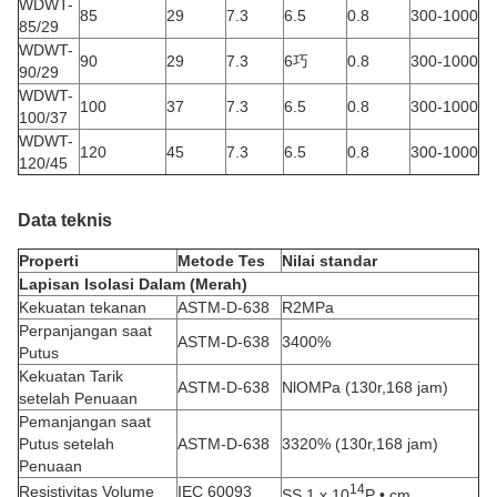
WDWT-
85
29
7.3
6.5
0.8
300-1000
85/29
WDWT-
90
29
7.3
6巧
0.8
300-1000
90/29
WDWT-
100
37
7.3
6.5
0.8
300-1000
100/37
WDWT-
120
45
7.3
6.5
0.8
300-1000
120/45
Data teknis
Properti
Metode Tes
Nilai standar
Lapisan Isolasi Dalam (Merah)
Kekuatan tekanan
ASTM-D-638
R2MPa
Perpanjangan saat
ASTM-D-638
3400%
Putus
Kekuatan Tarik
ASTM-D-638
NlOMPa (130r,168 jam)
setelah Penuaan
Pemanjangan saat
Putus setelah
ASTM-D-638
3320% (130r,168 jam)
Penuaan
14
Resistivitas Volume
IEC 60093
SS 1 x 10
P • cm