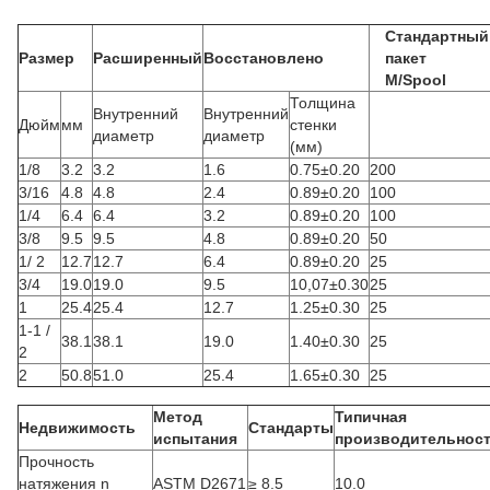
Стандартный
Размер
Расширенный
Восстановлено
пакет
M/Spool
Толщина
Внутренний
Внутренний
Дюйм
мм
стенки
диаметр
диаметр
(мм)
1/8
3.2
3.2
1.6
0.75±0.20
200
3/16
4.8
4.8
2.4
0.89±0.20
100
1/4
6.4
6.4
3.2
0.89±0.20
100
3/8
9.5
9.5
4.8
0.89±0.20
50
1/ 2
12.7
12.7
6.4
0.89±0.20
25
3/4
19.0
19.0
9.5
10,07±0.30
25
1
25.4
25.4
12.7
1.25±0.30
25
1-1 /
38.1
38.1
19.0
1.40±0.30
25
2
2
50.8
51.0
25.4
1.65±0.30
25
Метод
Типичная
Недвижимость
Стандарты
испытания
производительнос
Прочность
натяжения n
ASTM D2671
≥ 8.5
10.0