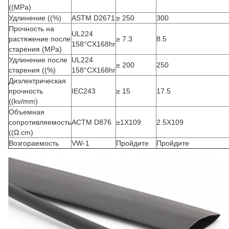
((MPa)
Удлинение ((%)
ASTM D2671
≥ 250
300
Прочность на
UL224
растяжение после
≥ 7.3
8.5
158°CX168hr
старения (MPa)
Удлинение после
UL224
≥ 200
250
старения ((%)
158°CX168hr
Диэлектрическая
прочность
IEC243
≥ 15
17.5
((kv/mm)
Объемная
сопротивляемость
АСТМ D876
≥1X109
2.5X109
((Ω.cm)
Возгораемость
VW-1
Пройдите
Пройдите