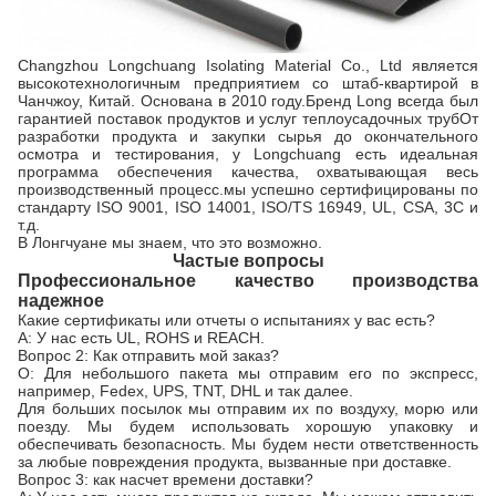
Changzhou Longchuang Isolating Material Co., Ltd является
высокотехнологичным предприятием со штаб-квартирой в
Чанчжоу, Китай. Основана в 2010 году.Бренд Long всегда был
гарантией поставок продуктов и услуг теплоусадочных трубОт
разработки продукта и закупки сырья до окончательного
осмотра и тестирования, у Longchuang есть идеальная
программа обеспечения качества, охватывающая весь
производственный процесс.мы успешно сертифицированы по
стандарту ISO 9001, ISO 14001, ISO/TS 16949, UL, CSA, 3C и
т.д.
В Лонгчуане мы знаем, что это возможно.
Частые вопросы
Профессиональное качество производства
надежное
Какие сертификаты или отчеты о испытаниях у вас есть?
A: У нас есть UL, ROHS и REACH.
Вопрос 2: Как отправить мой заказ?
О: Для небольшого пакета мы отправим его по экспресс,
например, Fedex, UPS, TNT, DHL и так далее.
Для больших посылок мы отправим их по воздуху, морю или
поезду. Мы будем использовать хорошую упаковку и
обеспечивать безопасность. Мы будем нести ответственность
за любые повреждения продукта, вызванные при доставке.
Вопрос 3: как насчет времени доставки?