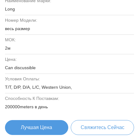
Наименование Марки:
Long
Номер Модели:
весь размер
МОК:
2м
Цена:
Can discussible
Условия Оплаты:
T/T, D/P, D/A, L/C, Western Union,
Способность К Поставкам:
200000meters в день
Лучшая Цена
Свяжитесь Сейчас