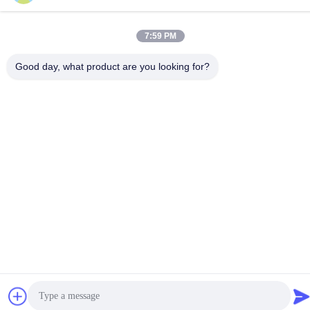
86--18112317931
7:59 PM
Good day, what product are you looking for?
China Goede Kwaliteit De hitte krimpt Isolatiebuis Auteursrecht ©
-2026 Changzhou Longchuang Insulating Material Co., Ltd. Alle
rechten voorbehouden.
Privacybeleid
|
Sitemap