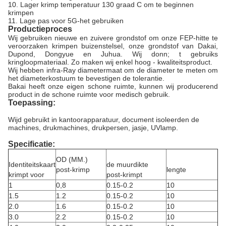
10. Lager krimp temperatuur 130 graad C om te beginnen
krimpen
11. Lage pas voor 5G-het gebruiken
Productieproces
Wij gebruiken nieuwe en zuivere grondstof om onze FEP-hitte te
veroorzaken krimpen buizenstelsel, onze grondstof van Dakai,
Dupond, Dongyue en Juhua. Wij donn; t gebruiks
kringloopmateriaal. Zo maken wij enkel hoog - kwaliteitsproduct.
Wij hebben infra-Ray diametermaat om de diameter te meten om
het diameterkostuum te bevestigen de tolerantie.
Bakai heeft onze eigen schone ruimte, kunnen wij producerend
product in de schone ruimte voor medisch gebruik.
Toepassing:
Wijd gebruikt in kantoorapparatuur, document isoleerden de
machines, drukmachines, drukpersen, jasje, UVlamp.
Specificatie:
OD (MM.)
Identiteitskaart
de muurdikte
post-krimp
lengte
krimpt voor
post-krimpt
1
0,8
0.15-0.2
10
1.5
1.2
0.15-0.2
10
2.0
1.6
0.15-0.2
10
3.0
2.2
0.15-0.2
10