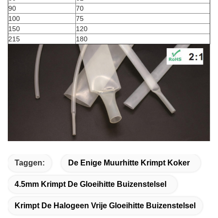
90
70
100
75
150
120
215
180
Taggen:
De Enige Muurhitte Krimpt Koker
4.5mm Krimpt De Gloeihitte Buizenstelsel
Krimpt De Halogeen Vrije Gloeihitte Buizenstelsel