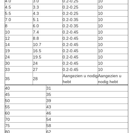
4.0
3.0
0.2-0.25
10
4.5
3.3
0.2-0.25
10
5.5
4.3
0.2-0.25
10
7.0
5.1
0.2-0.35
10
8
6.0
0.2-0.35
10
10
7.4
0.2-0.45
10
12
8.8
0.2-0.45
10
14
10.7
0.2-0.45
10
19
16.5
0.2-0.45
10
24
19.5
0.2-0.45
10
30
24
0.2-0.45
10
33
27
0.2-0.45
10
Aangezien u nodig
Aangezien u
35
28
hebt
nodig hebt
40
31
45
35
50
39
55
43
60
46
70
54
75
58
80
62