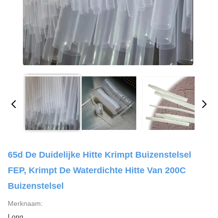
65d De Duidelijke Hitte Krimpt Buizenstelsel
FEP, Krimpt De Waterdichte Hitte Van 200C
Buizenstelsel
Merknaam:
Long