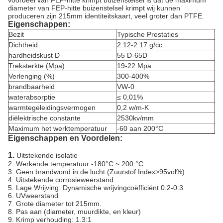
voordeel van FEP-hitte krimpt buizenstelsel is dat de maximum
diameter van FEP-hitte buizenstelsel krimpt wij kunnen
produceren zijn 215mm identiteitskaart, veel groter dan PTFE.
Eigenschappen:
Bezit
Typische Prestaties
Dichtheid
2.12-2.17 g/cc
hardheidskust D
55 D-65D
Treksterkte (Mpa)
19-22 Mpa
Verlenging (%)
300-400%
brandbaarheid
VW-0
waterabsorptie
≤ 0,01%
warmtegeleidingsvermogen
0,2 w/m-K
diëlektrische constante
2530kv/mm
Maximum het werktemperatuur
-60 aan 200°C
Eigenschappen en Voordelen:
1.
Uitstekende isolatie
2. Werkende temperatuur -180°C ~ 200 °C
3. Geen brandwond in de lucht (Zuurstof Index>95vol%)
4. Uitstekende corrosieweerstand
5. Lage Wrijving: Dynamische wrijvingcoëfficiënt 0.2-0.3
6. UVweerstand
7. Grote diameter tot 215mm.
8. Pas aan (diameter, muurdikte, en kleur)
9. Krimp verhouding: 1.3:1