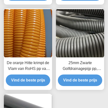
De oranje Hitte krimpt de
25mm Zwarte
Vlam van RoHS pp van
Golfdrainagepijp pp,
de Isolatiebuis - de
32mm Zwarte Flexibele
vertragershitte krimpt
Vind de beste prijs
Vind de beste prijs
Rioolbuis
Buizenstelsel