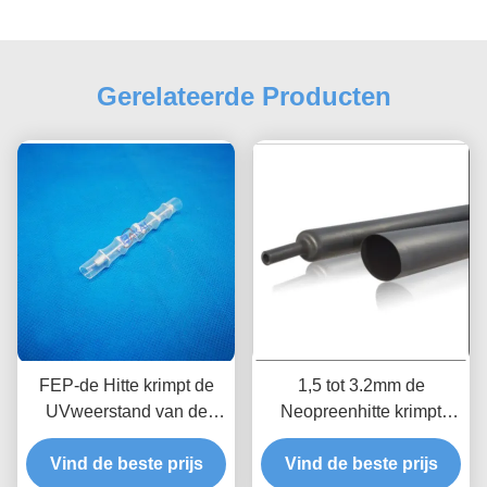
Gerelateerde Producten
FEP-de Hitte krimpt de
1,5 tot 3.2mm de
UVweerstand van de
Neopreenhitte krimpt
Isolatiebuis 200C 125mm
Buizenstelsel Enige Muur
Vind de beste prijs
Omslag
Vind de beste prijs