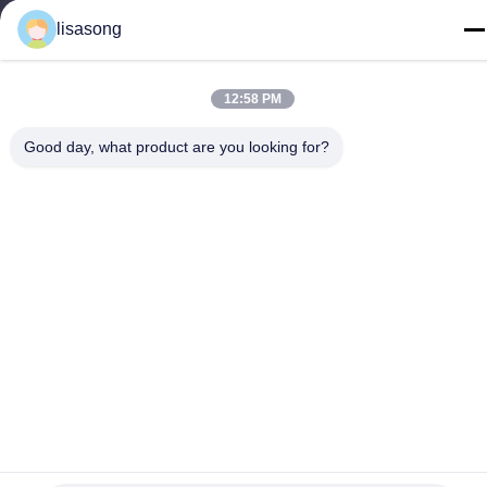
नंबर 1699, ईस्ट साउथ सेकेंड रिंग रोड, जिंतन जिला, चांगझौ
lisasong
टेलीफोन
86--18112317931
12:58 PM
Good day, what product are you looking for?
चीन अच्छी गुणवत्ता हीट हटना इन्सुलेशन ट्यूब आपूर्तिकर्ता। कॉपीराइट © -2026
Changzhou Longchuang Insulating Material Co., Ltd. सभी अधिकार
सुरक्षित हैं।
गोपनीयता नीति
|
साइटमैप