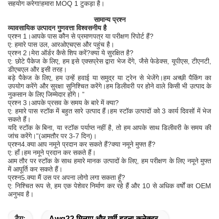
सहयोग करेगा!हमारा MOQ 1 टुकड़ा है।
सामान्य प्रश्न
व्यावसायिक उत्पादन गुणवत्ता विश्वसनीय है
प्रश्न 1।आपके पास कौन से प्रमाणपत्र या परीक्षण रिपोर्ट हैं?
ए: हमारे पास उल, आरओएचएस और पहुंच है।
प्रश्न 2।मेरा ऑर्डर कैसे शिप करें?क्या ये सुरक्षित है?
ए: छोटे पैकेज के लिए, हम इसे एक्सप्रेस द्वारा भेज देंगे, जैसे फेडेक्स, यूपीएस, टीएनटी,
डीएचएल और इसी तरह।
बड़े पैकेज के लिए, हम उन्हें हवाई या समुद्र या ट्रेन से भेजेंगे।हम अच्छी पैकिंग का
उपयोग करेंगे और सुरक्षा सुनिश्चित करेंगे।हम डिलीवरी पर होने वाले किसी भी उत्पाद के
नुकसान के लिए जिम्मेदार होंगे। ”
प्रश्न 3।आपके प्रसव के समय के बारे में क्या?
ए: हमारे पास स्टॉक में बहुत सारे उत्पाद हैं।हम स्टॉक उत्पादों को 3 कार्य दिवसों में भेज
सकते हैं।
यदि स्टॉक के बिना, या स्टॉक पर्याप्त नहीं है, तो हम आपके साथ डिलीवरी के समय की
जांच करेंगे।"(आमतौर पर 3-7 दिन)।
प्रश्न4.क्या आप नमूने प्रदान कर सकते हैं?क्या नमूने मुफ्त हैं?
ए: हाँ।हम नमूने प्रदान कर सकते हैं।
आम तौर पर स्टॉक के साथ हमारे मानक उत्पादों के लिए, हम परीक्षण के लिए नमूने मुफ्त
में आपूर्ति कर सकते हैं।
प्रश्न5.क्या मैं उस पर अपना लोगो लगा सकता हूँ?
ए: निश्चित रूप से, हम एक पेशेवर निर्माण कर रहे हैं और 10 से अधिक वर्षों का OEM
अनुभव है।
टैग:
Awg22 मिलाप और गर्मी हटना कनेक्टर