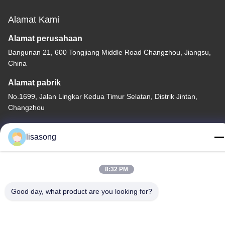
Alamat Kami
Alamat perusahaan
Bangunan 21, 600 Tongjiang Middle Road Changzhou, Jiangsu,
China
Alamat pabrik
No.1699, Jalan Lingkar Kedua Timur Selatan, Distrik Jintan,
Changzhou
Tel
lisasong
86--18112317931
8:32 PM
Good day, what product are you looking for?
China Kualitas Baik Tabung Isolasi Panas Menyusut Pemasok.
Hak Cipta © -2026 Changzhou Longchuang Insulating Material
Co., Ltd. Semua hak dilindungi.