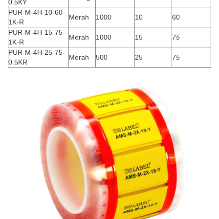
0.5KY
PUR-M-4H-10-60-
Merah
1000
10
60
1K-R
PUR-M-4H-15-75-
Merah
1000
15
75
1K-R
PUR-M-4H-25-75-
Merah
500
25
75
0.5KR