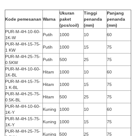
Ukuran
Tinggi
Panjang
Kode pemesanan
Warna
paket
penanda
penanda
(pcs/coil)
(mm)
(mm)
PUR-M-4H-10-60-
Putih
1000
10
60
1K-W
PUR-M-4H-15-75-
Putih
1000
15
75
1 KW
PUR-M-4H-25-75-
Putih
500
25
75
0.5KW
PUR-M-4H-10-60-
Hitam
1000
10
60
1K-BL
PUR-M-4H-15-75-
Hitam
1000
15
75
1 K-BL
PUR-M-4H-25-75-
Hitam
500
25
75
0.5K-BL
PUR-M-4H-10-60-
Kuning
1000
10
60
1K-Y
PUR-M-4H-15-75-
Kuning
1000
15
75
1K-Y
PUR-M-4H-25-75-
Kuning
500
25
75