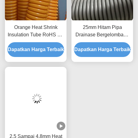
Orange Heat Shrink
25mm Hitam Pipa
Insulation Tube RoHS PP
Drainase Bergelombang
Flame Retardant Heat
PP, Pipa Tiriskan
Dapatkan Harga Terbaik
Shrink Tubing
Dapatkan Harga Terbaik
Fleksibel Hitam 32mm
2.5 Sampai 4.8mm Heat