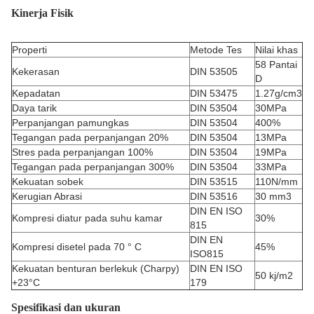
Kinerja Fisik
Properti
Metode Tes
Nilai khas
58 Pantai
Kekerasan
DIN 53505
D
Kepadatan
DIN 53475
1.27g/cm3
Daya tarik
DIN 53504
30MPa
Perpanjangan pamungkas
DIN 53504
400%
Tegangan pada perpanjangan 20%
DIN 53504
13MPa
Stres pada perpanjangan 100%
DIN 53504
19MPa
Tegangan pada perpanjangan 300%
DIN 53504
33MPa
Kekuatan sobek
DIN 53515
110N/mm
Kerugian Abrasi
DIN 53516
30 mm3
DIN EN ISO
Kompresi diatur pada suhu kamar
30%
815
DIN EN
Kompresi disetel pada 70 ° C
45%
ISO815
Kekuatan benturan berlekuk (Charpy)
DIN EN ISO
50 kj/m2
+23°C
179
Spesifikasi dan ukuran