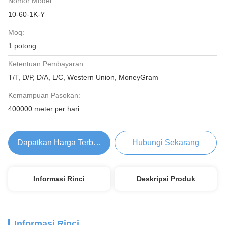
Nomor Model:
10-60-1K-Y
Moq:
1 potong
Ketentuan Pembayaran:
T/T, D/P, D/A, L/C, Western Union, MoneyGram
Kemampuan Pasokan:
400000 meter per hari
Dapatkan Harga Terbaik
Hubungi Sekarang
Informasi Rinci
Deskripsi Produk
Informasi Rinci