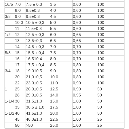
16/5
7.0
7,5 ± 0,3
3.5
0,60
100
8.0
8.5±0.3
4.0
0,60
100
3/8
9.0
9.5±0.3
4,5
0,60
100
10.0
10,5 ± 0,3
5.0
0,60
100
11
11.5±0.3
5.5
0,60
100
1/2
12
12,5 ± 0,3
6.0
0,65
100
13
13,5±0,3
6.5
0,65
100
14
14,5 ± 0,3
7.0
0,70
100
5/8
15
15,5 ± 0,4
7.5
0,70
100
16
16.510.4
8.0
0,70
100
17
17,5 ± 0,4
8.5
0,80
100
3/4
18
19.010.5
9.0
0,80
100
20
21,0±0,5
10.0
0,80
100
22
23.0±0.5
11.0
0,90
100
1
25
26.0±0.5
12.5
0,90
50
28
29.0±0.5
14.0
0,95
50
1-1/4
30
31.5±1.0
15.0
1.00
50
35
36,5 ± 1,0
17.5
1.00
50
1-1/2
40
41.5±1.0
20.0
1.00
50
45
46.0±1.0
22,5
1.00
25
50
>50
25.0
1.00
25