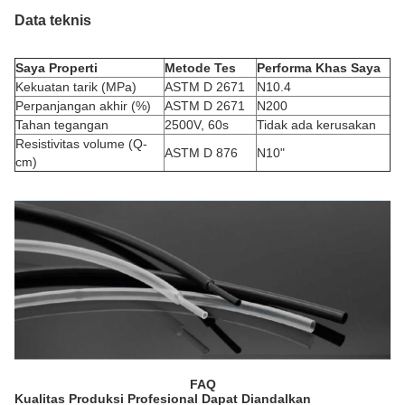
Data teknis
Saya
Properti
Metode Tes
Performa Khas
Saya
Kekuatan tarik (MPa)
ASTM D 2671
N10.4
Perpanjangan akhir (%)
ASTM D 2671
N200
Tahan tegangan
2500V, 60s
Tidak ada kerusakan
Resistivitas volume (Q-
ASTM D 876
N10"
cm)
FAQ
Kualitas Produksi Profesional Dapat Diandalkan