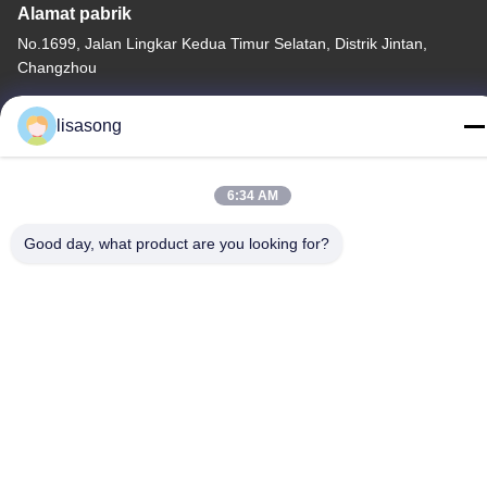
Alamat pabrik
No.1699, Jalan Lingkar Kedua Timur Selatan, Distrik Jintan,
Changzhou
Tel
lisasong
86--18112317931
6:34 AM
Good day, what product are you looking for?
China Kualitas Baik Tabung Isolasi Panas Menyusut Pemasok.
Hak Cipta © -2026 Changzhou Longchuang Insulating Material
Co., Ltd. Semua hak dilindungi.
Kebijakan Privasi
|
Sitemap