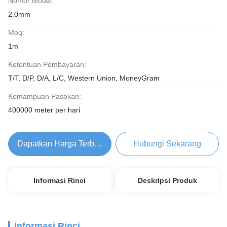
Nomor Model:
2.0mm
Moq:
1m
Ketentuan Pembayaran:
T/T, D/P, D/A, L/C, Western Union, MoneyGram
Kemampuan Pasokan:
400000 meter per hari
Dapatkan Harga Terbaik
Hubungi Sekarang
Informasi Rinci
Deskripsi Produk
Informasi Rinci