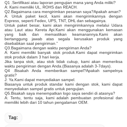
Q1 .Sertifikasi atau laporan pengujian mana yang Anda miliki?
A: Kami memiliki UL, ROHS dan REACH.
Q2.Bagaimana cara mengirimkan pesanan saya?Apakah aman?
A: Untuk paket kecil, kami akan mengirimkannya dengan
Express, seperti Fedex, UPS, TNT, DHL dan sebagainya.
Untuk paket besar, kami akan mengirimkannya melalui Udara
atau Laut atau Kereta Api.Kami akan menggunakan kemasan
yang baik dan memastikan keamanannya.Kami akan
bertanggung jawab atas segala kerusakan produk yang
disebabkan saat pengiriman.”
Q3.Bagaimana dengan waktu pengiriman Anda?
A: Kami memiliki banyak stok produk.Kami dapat mengirimkan
stok produk dalam 3 hari kerja.
Jika tanpa stok, atau stok tidak cukup, kami akan memeriksa
waktu pengiriman dengan Anda.(Biasanya adalah 3-7days).
Q4 .Bisakah Anda memberikan sampel?Apakah sampelnya
gratis?
J: Ya.Kami dapat menyediakan sampel.
Biasanya untuk produk standar kami dengan stok, kami dapat
menyediakan sampel gratis untuk pengujian.
Q5.Bisakah saya menempatkan logo saya sendiri di atasnya?
A: Tentu, tentu saja, kami adalah pembuatan profesional dan
memiliki lebih dari 10 tahun pengalaman OEM.
Tag: