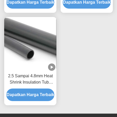
Dapatkan Harga Terbaik
Shrink Tubing
Dapatkan Harga Terbaik
Fleksibel Hitam 32mm
2.5 Sampai 4.8mm Heat
Shrink Insulation Tube
Neoprene Black
Dapatkan Harga Terbaik