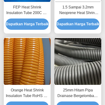
FEP Heat Shrink
1.5 Sampai 3.2mm
Insulation Tube 200C UV
Neoprene Heat Shrink
Resistance 125mm Wrap
Tubing Dinding Tunggal
Dapatkan Harga Terbaik
Dapatkan Harga Terbaik
Orange Heat Shrink
25mm Hitam Pipa
Insulation Tube RoHS PP
Drainase Bergelombang
Flame Retardant Heat
PP, Pipa Tiriskan