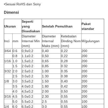
•
Sesuai RoHS dan Sony
Dimensi
Seperti
Paket
Ukuran
yang
Setelah Pemulihan
standar
Disediakan
Diameter
Diameter
Ketebalan
Inci
mm
Internal Min
Internal
Dinding Nom
M/gulungan
(mm)
Maks (mm)
(mm)
3/64
0.6
0,9±0,2
0,40
0,22
200
0.8
1.1±0.2
0,50
0,22
200
1/16
1.0
1,5±0,2
0,65
0,28
200
1.5
2.0±0.2
0,85
0.32
200
3/32
2.0
2.5±0.2
1.00
0.35
200
2.5
3.0±0.2
1.30
0.38
200
1/8
3.0
3,5±0,2
1.50
0,40
200
3.5
4.0±0.2
1.80
0,42
200
4.0
4,5±0,2
2.00
0,50
200
3/16
4,5
5.0±0.2
2.30
0,55
200
5.0
5.5±0.2
2.5
0,55
100
1/4
6.0
6,5±0,2
3.0
0,55
100