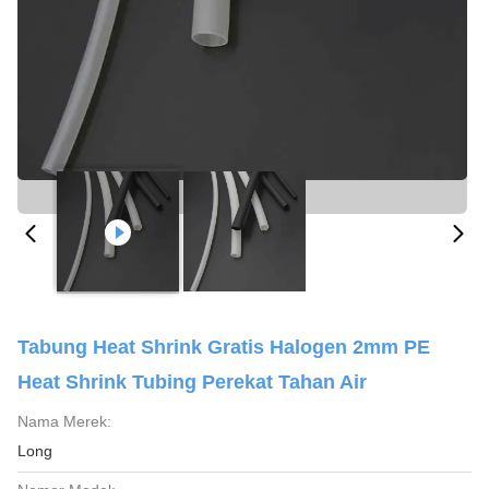
Tabung Heat Shrink Gratis Halogen 2mm PE
Heat Shrink Tubing Perekat Tahan Air
Nama Merek:
Long