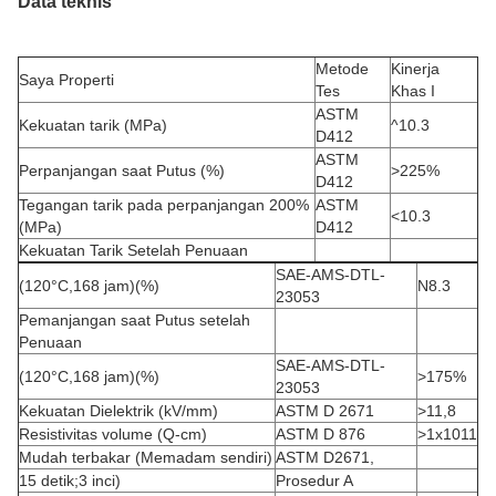
Data teknis
Metode
Kinerja
Saya Properti
Tes
Khas I
ASTM
Kekuatan tarik (MPa)
^10.3
D412
ASTM
Perpanjangan saat Putus (%)
>225%
D412
Tegangan tarik pada perpanjangan 200%
ASTM
<10.3
(MPa)
D412
Kekuatan Tarik Setelah Penuaan
SAE-AMS-DTL-
(120°C,168 jam)(%)
N8.3
23053
Pemanjangan saat Putus setelah
Penuaan
SAE-AMS-DTL-
(120°C,168 jam)(%)
>175%
23053
Kekuatan Dielektrik (kV/mm)
ASTM D 2671
>11,8
Resistivitas volume (Q-cm)
ASTM D 876
>1x1011
Mudah terbakar (Memadam sendiri)
ASTM D2671,
15 detik;3 inci)
Prosedur A