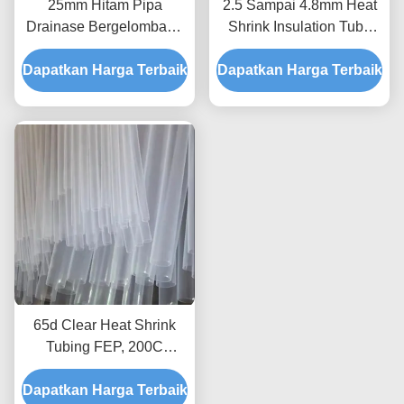
25mm Hitam Pipa
2.5 Sampai 4.8mm Heat
Drainase Bergelombang
Shrink Insulation Tube
PP, Pipa Tiriskan
Neoprene Black
Dapatkan Harga Terbaik
Fleksibel Hitam 32mm
Dapatkan Harga Terbaik
65d Clear Heat Shrink
Tubing FEP, 200C
Waterproof Heat Shrink
Dapatkan Harga Terbaik
Tubing