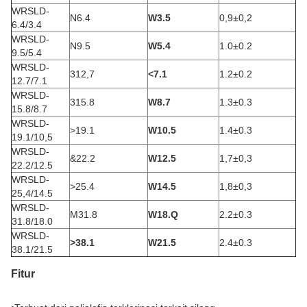
WRSLD-
N6.4
W3.5
0,9±0,2
6.4/3.4
WRSLD-
N9.5
W5.4
1.0±0.2
9.5/5.4
WRSLD-
312,7
<7.1
1.2±0.2
12.7/7.1
WRSLD-
315.8
W8.7
1.3±0.3
15.8/8.7
WRSLD-
>19.1
W10.5
1.4±0.3
19.1/10,5
WRSLD-
&22.2
W12.5
1,7±0,3
22.2/12.5
WRSLD-
>25.4
W14.5
1,8±0,3
25,4/14.5
WRSLD-
M31.8
W18.Q
2.2±0.3
31.8/18.0
WRSLD-
>38.1
W21.5
2.4±0.3
38.1/21.5
Fitur