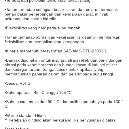
•
Terbuat dari poliolefin terklorinasi terkait silang
•
Tahan terhadap sebagian besar cairan dan pelarut, termasuk
bahan bakar penerbangan dan kendaraan darat, minyak
pelumas, dan cairan hidrolik
•
Fleksibilitas yang baik pada suhu rendah
•
Tahan terhadap abrasi dan kekerasan fisik sambil memberikan
fleksibilitas dan menghilangkan ketegangan
•
Kinerja memenuhi persyaratan SAE-AMS-DTL-23053/1.
•
Banyak digunakan untuk insulasi, strain relief, dan perlindungan
abrasi pada kabel harness dan bundel kawat di industri militer
dan kedirgantaraan. Sangat cocok untuk aplikasi yang
membutuhkan paparan cairan dan pelarut pada suhu tinggi.
•
Sesuai RoHS
•
Suhu operasi: -45 °C hingga 105 °C
•
Suhu susut: mulai dari 90 ° C, dan pulih sepenuhnya pada 130 °
C
•
Warna standar: Hitam.
** Ketebalan dinding akan berkurang jika penyusutan dibatasi.