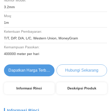
Nomor Model:
3.2mm
Moq:
1m
Ketentuan Pembayaran:
T/T, D/P, D/A, L/C, Western Union, MoneyGram
Kemampuan Pasokan:
400000 meter per hari
Dapatkan Harga Terbaik
Hubungi Sekarang
Informasi Rinci
Deskripsi Produk
Informasi Rinci