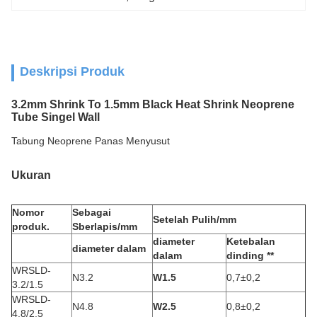
Deskripsi Produk
3.2mm Shrink To 1.5mm Black Heat Shrink Neoprene
Tube Singel Wall
Tabung Neoprene Panas Menyusut
Ukuran
Nomor
Sebagai
Setelah Pulih/mm
produk.
S
berlapis/mm
diameter
Ketebalan
diameter dalam
dalam
dinding **
WRSLD-
N3.2
W1.5
0,7±0,2
3.2/1.5
WRSLD-
N4.8
W2.5
0,8±0,2
4.8/2.5