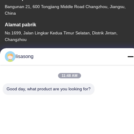
Bangunan 21, 600 Tongjiang Middle Road Changzhou, Jiangsu,
China
Alamat pabrik
No.1699, Jalan Lingkar Kedua Timur Selatan, Distrik Jintan,
Changzhou
Tel
lisasong
86--18112317931
11:48 AM
Good day, what product are you looking for?
China Kualitas Baik Tabung Isolasi Panas Menyusut Pemasok.
Hak Cipta © -2026 Changzhou Longchuang Insulating Material
Co., Ltd. Semua hak dilindungi.
Kebijakan Privasi
|
Sitemap