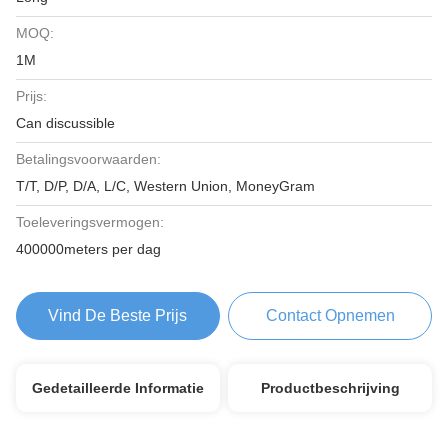
MOQ:
1M
Prijs:
Can discussible
Betalingsvoorwaarden:
T/T, D/P, D/A, L/C, Western Union, MoneyGram
Toeleveringsvermogen:
400000meters per dag
Vind De Beste Prijs
Contact Opnemen
Gedetailleerde Informatie
Productbeschrijving