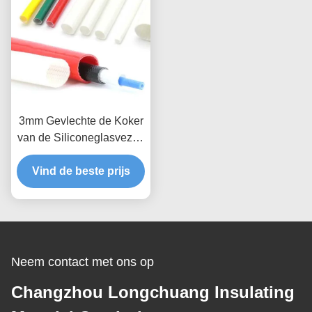
3mm Gevlechte de Koker
van de Siliconeglasvezel,
Witte Silicone Met een
Vind de beste prijs
laag bedekte
Glasvezelkoker
Neem contact met ons op
Changzhou Longchuang Insulating