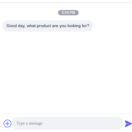
86--18112317931
9:59 PM
Good day, what product are you looking for?
China Goede Kwaliteit De hitte krimpt Isolatiebuis Auteursrecht ©
-2026 Changzhou Longchuang Insulating Material Co., Ltd. Alle
rechten voorbehouden.
Privacybeleid
|
Sitemap