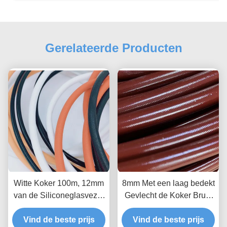
Gerelateerde Producten
Witte Koker 100m, 12mm
8mm Met een laag bedekt
van de Siliconeglasvezel
Gevlecht de Koker Bruin
Gevlechte Glasvezelbuis
Rood van de
Vind de beste prijs
Vind de beste prijs
Siliconeglasvezel