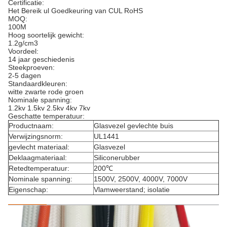
Certificatie:
Het Bereik ul Goedkeuring van CUL RoHS
MOQ:
100M
Hoog soortelijk gewicht:
1.2g/cm3
Voordeel:
14 jaar geschiedenis
Steekproeven:
2-5 dagen
Standaardkleuren:
witte zwarte rode groen
Nominale spanning:
1.2kv 1.5kv 2.5kv 4kv 7kv
Geschatte temperatuur:
Productnaam:
Glasvezel gevlechte buis
Verwijzingsnorm:
UL1441
gevlecht materiaal:
Glasvezel
Deklaagmateriaal:
Siliconerubber
Retedtemperatuur:
200℃
Nominale spanning:
1500V, 2500V, 4000V, 7000V
Eigenschap:
Vlamweerstand; isolatie