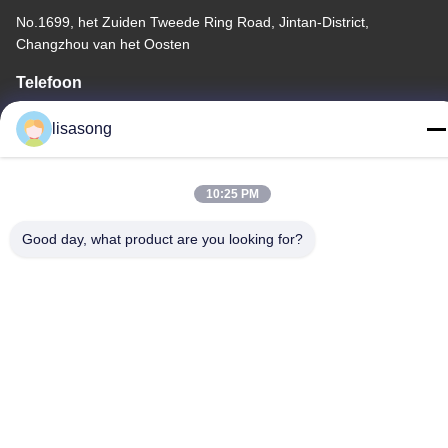
No.1699, het Zuiden Tweede Ring Road, Jintan-District,
Changzhou van het Oosten
Telefoon
86--18112317931
lisasong
10:25 PM
China Goede Kwaliteit De hitte krimpt Isolatiebuis Auteursrecht ©
Good day, what product are you looking for?
-2026 Changzhou Longchuang Insulating Material Co., Ltd. Alle
rechten voorbehouden.
Privacybeleid
|
Sitemap