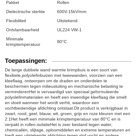
Pakket
Rollen
Dielectrische sterkte
600V-15kV/mm
Flexibiliteit
Uitstekend.
Ontvlambaarheid
UL224 VW-1
Minimale
80°C
krimptemperatuur
Toepassingen:
De lange dubbele wand warmte krimpbuis is een soort van
flexibele,polyolefinbuizen met tweewanden, voorzien van een
kleeflaag, ontworpen om de draden en onderdelen te
beschermen tegen milieusluiting en mechanische belasting te
verminderenHet is vervaardigd van speciaal geformuleerde
polyolefinmaterialen en heeft een inwendige kleeflaag die smelt
en vloeit wanneer het wordt verhit, waardoor een
vochtbestendige afdichting ontstaat.Dit product is verkrijgbaar in
zwart, rood, geel, blauw, wit, groen, grijs en roze kleuren met een
2:1Het heeft een minimale krimptemperatuur van 80°C en is
verpakt in rollen.isolatieHet is zeer bestand tegen water,
chemicaliën, slijtage, oplosmiddelen en extreme temperaturen en
biedt een uitstekende afdichting tegen stof.vocht en andere