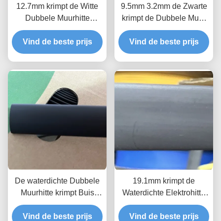
12.7mm krimpt de Witte
9.5mm 3.2mm de Zwarte
Dubbele Muurhitte
krimpt de Dubbele Muur
Buizenstelsel, Wit
van het
Vind de beste prijs
Kleefstof Gevoerd
Omslagbuizenstelsel
Vind de beste prijs
Polyolefin Buizenstelsel
ASTM D2671
De waterdichte Dubbele
19.1mm krimpt de
Muurhitte krimpt Buis
Waterdichte Elektrohitte
4.2mm Zwarte Kleefstof
Buizenstelsel Dubbele
Vind de beste prijs
Gevoerde Hitte
Muur 2.0mm Geschatte
Vind de beste prijs