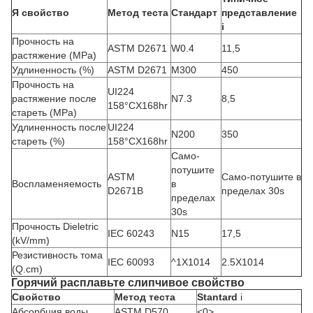
Я свойство
Метод теста
Стандарт
представление
i
Прочность на
ASTM D2671
W0.4
11,5
растяжение (MPa)
Удлиненность (%)
ASTM D2671
M300
450
Прочность на
UI224
растяжение после
N7.3
8,5
158°CX168hr
стареть (MPa)
Удлиненность после
UI224
N200
350
стареть (%)
158°CX168hr
Само-
потушите
ASTM
Само-потушите в
Воспламеняемость
в
D2671B
пределах 30s
пределах
30s
Прочность Dieletric
IEC 60243
N15
17,5
(kV/mm)
Резистивность тома
IEC 60093
^1X1014
2.5X1014
(Q.cm)
Горячий расплавьте слипчивое свойство
Свойство
Метод теста
Stantard
i
Абсорбция воды
ASTM D570
<0>