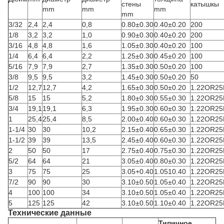
стены
катышкы
mm
mm
mm
mm
3/32
2,4
2,4
0,8
0.80±0.30
0.40±0.20
200
1/8
3,2
3,2
1,0
0.90±0.30
0.40±0.20
200
3/16
4,8
4,8
1,6
1.05±0.30
0.40±0.20
100
1/4
6,4
6,4
2,2
1.25±0.30
0.45±0.20
100
5/16
7,9
7,9
2,7
1.35±0.30
0.50±0.20
100
3/8
9,5
9,5
3,2
1.45±0.30
0.50±0.20
50
1/2
12,7
12,7
4,2
1.65±0.30
0.50±0.20
1.22OR25
5/8
15
15
5,2
1.80±0.30
0.55±0.30
1.22OR25
3/4
19,1
19,1
6,3
1.95±0.30
0.60±0.30
1.22OR25
1
25,4
25,4
8,5
2.00±0.40
0.60±0.30
1.22OR25
1-1/4
30
30
10,2
2.15±0.40
0.65±0.30
1.22OR25
1-1/2
39
39
13,5
2.45±0.40
0.60±0.30
1.22OR25
2
50
50
17
2.75±0.40
0.75±0.30
1.22OR25
5/2
64
64
21
3.05±0.40
0.80±0.30
1.22OR25
3
75
75
25
3.05+0.40
1.0510.40
1.22OR25
7/2
90
90
30
3.10±0.50
1.05±0.40
1.22OR25
4
100
100
34
3.10±0.50
1.05±0.40
1.22OR25
5
125
125
42
3.10±0.50
1.10±0.40
1.22OR25
Технические данные
Типичное