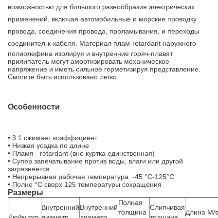
возможностью для большого разнообразия электрических
применений, включая автомобильные и морские проводку
провода, соединения провода, проламывания, и переходы
соединител-к-кабеля.
Материал плам-retardant наружного
полиолефина изолируя и внутренние горяч-плавят
прилипатель могут амортизировать механическое
напряжение и иметь сильное герметизируя представление.
Смогите быть использовано легко.
Особенности
• 3:1 сжимает коэффициент
• Низкая усадка по длине
• Пламя - retardant (вне куртка единственная)
• Супер запечатывание против воды, влаги или другой
загрязняется
• Непрерывная рабочая температура: -45
°C-125°C
• Полно
°C
сверх 125 температуры сокращения
Размеры
Полная
Внутренний
Внутренний
Слипчивая
толщина
Длина M/s
Дюйм
mm
диаметр
диаметр
толщина