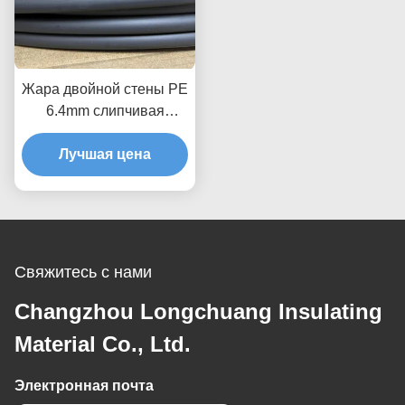
Жара двойной стены PE
6.4mm слипчивая
сжимает трубопровод
сокращения 100mm 3 до
Лучшая цена
1
Свяжитесь с нами
Changzhou Longchuang Insulating
Material Co., Ltd.
Электронная почта