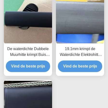
De waterdichte Dubbele
19.1mm krimpt de
Muurhitte krimpt Buis
Waterdichte Elektrohitte
4.2mm Zwarte Kleefstof
Buizenstelsel Dubbele
Vind de beste prijs
Gevoerde Hitte
Muur 2.0mm Geschatte
Vind de beste prijs
Buizenstelsel krimpen
Brand