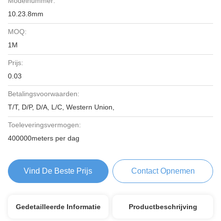
Modelnummer:
10.23.8mm
MOQ:
1M
Prijs:
0.03
Betalingsvoorwaarden:
T/T, D/P, D/A, L/C, Western Union,
Toeleveringsvermogen:
400000meters per dag
Vind De Beste Prijs
Contact Opnemen
Gedetailleerde Informatie
Productbeschrijving