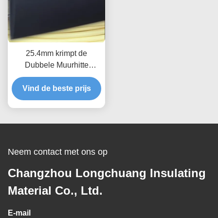
25.4mm krimpt de
Dubbele Muurhitte
Buiskleefstof, krimpt de
Vind de beste prijs
Zwarte Flexibele
Polyolefin Hitte
Buizenstelsel
Neem contact met ons op
Changzhou Longchuang Insulating
Material Co., Ltd.
E-mail