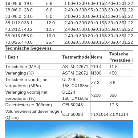
19.0/5.6
19.0
5.6
1.80±0.20
0.60±0.15
2.40±0.30
1.22
28.0/6.0
28.0
6.0
2.40±0.30
0.95±0.20
3.30±0.35
1.22
33.0/8.0
33.0
8.0
2.50±0.30
0.80±0.15
3.30±0.35
1.22
38.1/12.0
38.1
12.0
2.40±0.30
0.80±0.15
3.30±0.35
1.22
43.2/12.7
43.2
12.7
2.40±0.30
0.80±0.15
3.30±0.35
1.22
55.0/16.0
55.0
16.0
2.40±0.30
0.80±0.15
3.30±0.35
1.22
70.0/25.4
70.0
25.4
2.80±0.30
0.60±0.15
3.40±0.40
1.22
Technische Gegevens
Typische
I Bezit
Testmethode
Norm
Prestaties I
Treksterkte (MPa)
ASTM D2671
^10.4
11.5
Verlenging (%)
ASTM D2671
N300
450
Treksterkte voorbij het
UL224
>7.3
8.5
verouderen (MPa)
158°CX168hr
Verlenging voorbij het
UL224
>200
350
verouderen (%)
158°CX168hr
Dieletricsterkte (kV/mm)
CEI 60243
17.5
Volumeweerstandsvermogen
CEI 60093
>1X1014
2.5X1014
(Q.cm)