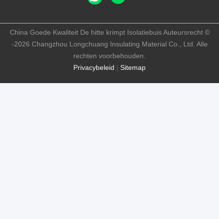
China Goede Kwaliteit De hitte krimpt Isolatiebuis Auteursrecht ©
-2026 Changzhou Longchuang Insulating Material Co., Ltd. Alle
rechten voorbehouden.
Privacybeleid
|
Sitemap