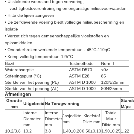
•
Uitstekende weerstand tegen verwering,
vochtigheidsverontreiniging en ongunstige milieuvoorwaarden
•
Hitte die lijnen aangeven
•
De zelfklevende voering biedt volledige milieubescherming en
isolatie
•
Verzet zich tegen gemeenschappelijke vloeistoffen en
oplosmiddelen
•
Ononderbroken werkende temperatuur: - 45°C-110qC
•
Krimp volledig temperatuur: 125°C
Bezit
Testmethode
Norm I
Waterabsorptie
ASTM D570
<0>
Sofeningspunt (°C)
ASTM E28
85
Sterkte van het pearing (PE)
ASTM D 1000
120N/25mm
Sterkte van het pearing (AL)
ASTM D 1000
80N/25mm
Afmetingen
Grootte
Stand
Uitgebreid
Na Terugwinning
mm
M/pc
Interne
Interne
Totale
Jasjedikte
Kleefstof
Diameter
Diameter
Muur
mm
Dikte mm
mm
mm
Dikte mm
10.2/3.8
10.2
3.8
1.40±0.20
0.50±0.10
1.90±0.25
1.22