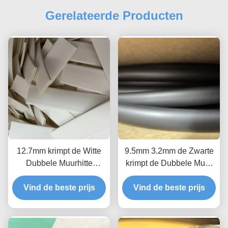
Gerelateerde Producten
12.7mm krimpt de Witte
9.5mm 3.2mm de Zwarte
Dubbele Muurhitte
krimpt de Dubbele Muur
Buizenstelsel, Wit
van het
Vind de beste prijs
Kleefstof Gevoerd
Omslagbuizenstelsel
Vind de beste prijs
Polyolefin Buizenstelsel
ASTM D2671