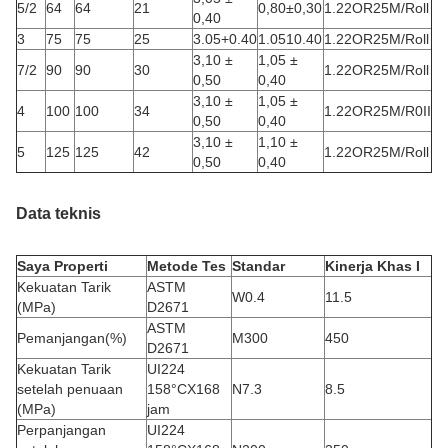
5/2
64
64
21
0,80±0,30
1.22OR25M/Roll
0,40
3
75
75
25
3.05+0.40
1.0510.40
1.22OR25M/Roll
3,10 ±
1,05 ±
7/2
90
90
30
1.22OR25M/Roll
0,50
0,40
3,10 ±
1,05 ±
4
100
100
34
1.22OR25M/R0II
0,50
0,40
3,10 ±
1,10 ±
5
125
125
42
1.22OR25M/Roll
0,50
0,40
Data teknis
Saya
Properti
Metode Tes
Standar
Kinerja Khas I
Kekuatan Tarik
ASTM
W0.4
11.5
(MPa)
D2671
ASTM
Pemanjangan(%)
M300
450
D2671
Kekuatan Tarik
UI224
setelah penuaan
158°CX168
N7.3
8.5
(MPa)
jam
Perpanjangan
UI224