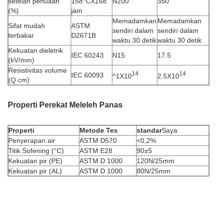
setelah penuaan
158°CX168
N200
350
(%)
jam
Memadamkan
Memadamkan
Sifat mudah
ASTM
sendiri dalam
sendiri dalam
terbakar
D2671B
waktu 30 detik
waktu 30 detik
Kekuatan dieletrik
IEC 60243
N15
17.5
(kV/mm)
Resistivitas volume
14
14
IEC 60093
^1X10
2.5X10
(Q.cm)
Properti Perekat Meleleh Panas
Properti
Metode Tes
standar
Saya
Penyerapan air
ASTM D570
<0,2%
Titik Sofening (°C)
ASTM E28
90±5
Kekuatan pir (PE)
ASTM D 1000
120N/25mm
Kekuatan pir (AL)
ASTM D 1000
80N/25mm