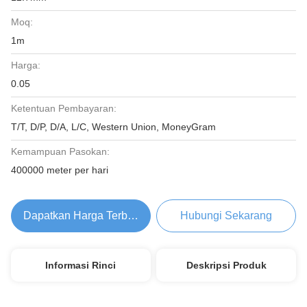
Moq:
1m
Harga:
0.05
Ketentuan Pembayaran:
T/T, D/P, D/A, L/C, Western Union, MoneyGram
Kemampuan Pasokan:
400000 meter per hari
Dapatkan Harga Terbaik
Hubungi Sekarang
Informasi Rinci
Deskripsi Produk