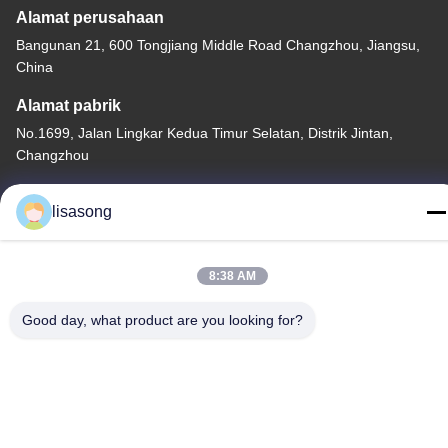
Alamat perusahaan
Bangunan 21, 600 Tongjiang Middle Road Changzhou, Jiangsu,
China
Alamat pabrik
No.1699, Jalan Lingkar Kedua Timur Selatan, Distrik Jintan,
Changzhou
Tel
lisasong
86--18112317931
8:38 AM
Good day, what product are you looking for?
China Kualitas Baik Tabung Isolasi Panas Menyusut Pemasok.
Hak Cipta © -2026 Changzhou Longchuang Insulating Material
Co., Ltd. Semua hak dilindungi.
Kebijakan Privasi
|
Sitemap