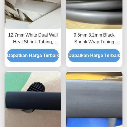
12.7mm White Dual Wall
9.5mm 3.2mm Black
Heat Shrink Tubing,
Shrink Wrap Tubing
Tabung Poliolefin
ASTM D2671 Dinding
Dapatkan Harga Terbaik
Berlapis Perekat Putih
Dapatkan Harga Terbaik
Ganda