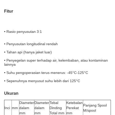
Fitur
• Rasio penyusutan 3:1
• Penyusutan longitudinal rendah
• Tahan api (hanya jaket luar)
• Penyegelan super terhadap air, kelembaban, atau kontaminan
lainnya
• Suhu pengoperasian terus menerus: -45
°C
-125
°C
• Sepenuhnya menyusut suhu lebih dari 125
°C
Ukuran
Diameter
Diameter
Tebal
Ketebalan
Panjang Spool
Inci
mm
dalam
dalam
Dinding
Perekat
M/spool
mm
mm
Total mm
mm