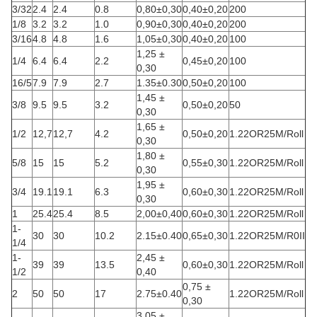
3/32
2.4
2.4
0.8
0,80±0,30
0,40±0,20
200
1/8
3.2
3.2
1.0
0,90±0,30
0,40±0,20
200
3/16
4.8
4.8
1.6
1,05±0,30
0,40±0,20
100
1,25 ±
1/4
6.4
6.4
2.2
0,45±0,20
100
0,30
16/5
7.9
7.9
2.7
1.35±0.30
0,50±0,20
100
1,45 ±
3/8
9.5
9.5
3.2
0,50±0,20
50
0,30
1,65 ±
1/2
12,7
12,7
4.2
0,50±0,20
1.22OR25M/Roll
0,30
1,80 ±
5/8
15
15
5.2
0,55±0,30
1.22OR25M/Roll
0,30
1,95 ±
3/4
19.1
19.1
6.3
0,60±0,30
1.22OR25M/Roll
0,30
1
25.4
25.4
8.5
2,00±0,40
0,60±0,30
1.22OR25M/Roll
1-
30
30
10.2
2.15±0.40
0,65±0,30
1.22OR25M/R0II
1/4
1-
2,45 ±
39
39
13.5
0,60±0,30
1.22OR25M/Roll
1/2
0,40
0,75 ±
2
50
50
17
2.75±0.40
1.22OR25M/Roll
0,30
3,05 ±