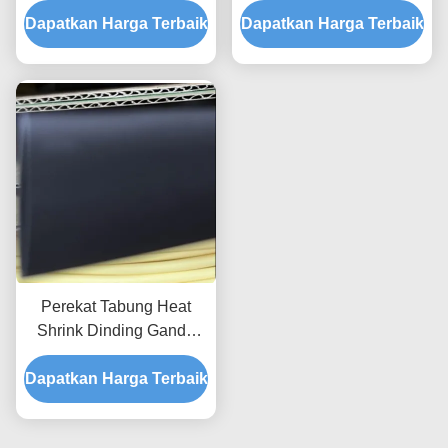
Dapatkan Harga Terbaik
Berjajar Heat Shrink
Dapatkan Harga Terbaik
Nilai Api
Tubing
Perekat Tabung Heat
Shrink Dinding Ganda
25.4mm, Tabung Heat
Dapatkan Harga Terbaik
Shrink Polyolefin
Fleksibel Hitam