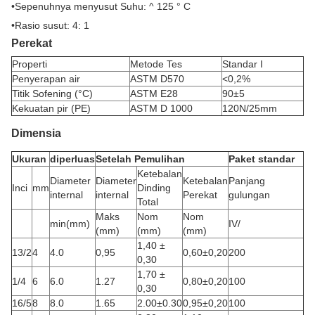
•
Sepenuhnya menyusut Suhu: ^ 125 ° C
•
Rasio susut: 4: 1
Perekat
Properti
Metode Tes
Standar I
Penyerapan air
ASTM D570
<0,2%
Titik Sofening (°C)
ASTM E28
90±5
Kekuatan pir (PE)
ASTM D 1000
120N/25mm
Dimensia
Ukuran
diperluas
Setelah Pemulihan
Paket standar
Ketebalan
Diameter
Diameter
Ketebalan
Panjang
Inci
mm
Dinding
internal
internal
Perekat
gulungan
Total
Maks
Nom
Nom
min(mm)
IV/
(mm)
(mm)
(mm)
1,40 ±
13/2
4
4.0
0,95
0,60±0,20
200
0,30
1,70 ±
1/4
6
6.0
1.27
0,80±0,20
100
0,30
16/5
8
8.0
1.65
2.00±0.30
0,95±0,20
100