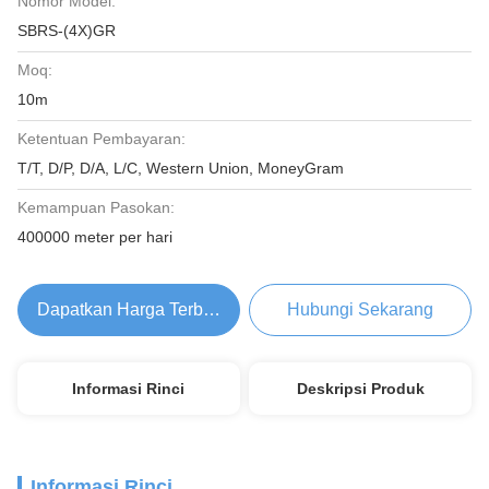
Nomor Model:
SBRS-(4X)GR
Moq:
10m
Ketentuan Pembayaran:
T/T, D/P, D/A, L/C, Western Union, MoneyGram
Kemampuan Pasokan:
400000 meter per hari
Dapatkan Harga Terbaik
Hubungi Sekarang
Informasi Rinci
Deskripsi Produk
Informasi Rinci