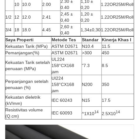
2.30 ±
1,10 ±
10
10.0
2.00
1.22OR25M/Roll
0.40
0,20
2,45 ±
1,20 ±
1/2
12
12.0
2.41
1.22OR25M/Roll
0,40
0,20
2,60 ±
3/4
18
18.0
4.45
1,34±0,30
1.22OR25M/Roll
0,40
Saya
Properti
Metode Tes
Standar
Kinerja Khas I
Kekuatan Tarik (MPa)
ASTM D2671
N10.4
11.5
Pemanjangan(%)
ASTM D2671
>300
450
UL224
Kekuatan Tarik setelah
158°CX168
"7.3
8.5
penuaan (MPa)
jam
UI224
Perpanjangan setelah
158°CX168
N200
350
penuaan (%)
jam
Kekuatan dieletrik
IEC 60243
N15
17.5
(kV/mm)
Resistivitas volume
14
14
IEC 60093
^1X10
2.5X10
(Q.cm)