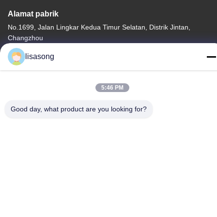
Alamat pabrik
No.1699, Jalan Lingkar Kedua Timur Selatan, Distrik Jintan,
Changzhou
Tel
lisasong
86--18112317931
5:46 PM
Good day, what product are you looking for?
China Kualitas Baik Tabung Isolasi Panas Menyusut Pemasok.
Hak Cipta © -2026 Changzhou Longchuang Insulating Material
Co., Ltd. Semua hak dilindungi.
Kebijakan Privasi
|
Sitemap