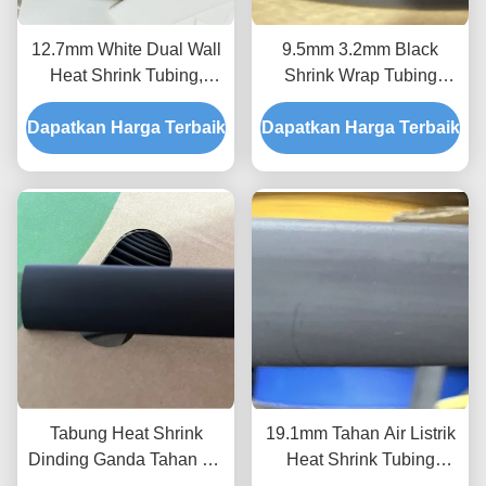
12.7mm White Dual Wall
9.5mm 3.2mm Black
Heat Shrink Tubing,
Shrink Wrap Tubing
Tabung Poliolefin
ASTM D2671 Dinding
Dapatkan Harga Terbaik
Berlapis Perekat Putih
Dapatkan Harga Terbaik
Ganda
Tabung Heat Shrink
19.1mm Tahan Air Listrik
Dinding Ganda Tahan Air
Heat Shrink Tubing
4.2mm Perekat Hitam
Dinding Ganda 2.0mm