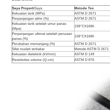
Saya
Properti
Saya
Metode Tes
Kekuatan tarik (MPa)
ASTM D 2671
Perpanjangan akhir (%)
ASTM D 2671
Kekuatan tarik setelah umur panas
158°CX168h
(Mpa)
Perpanjangan ultimat setelah penuaan
158°CX168h
panas (%)
Perubahan memanjang (%)
ASTM D 2671
Sifat mudah terbakar
Metode ASTM D 2671
Kekuatan dielektrik (kV/mm)
ASTM D 149
Resistivitas volume (Q-cm)
ASTM D 876