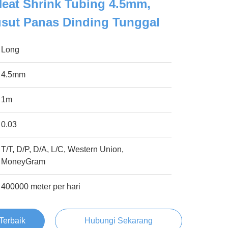
Heat Shrink Tubing 4.5mm,
sut Panas Dinding Tunggal
Long
4.5mm
1m
0.03
T/T, D/P, D/A, L/C, Western Union,
MoneyGram
400000 meter per hari
Terbaik
Hubungi Sekarang