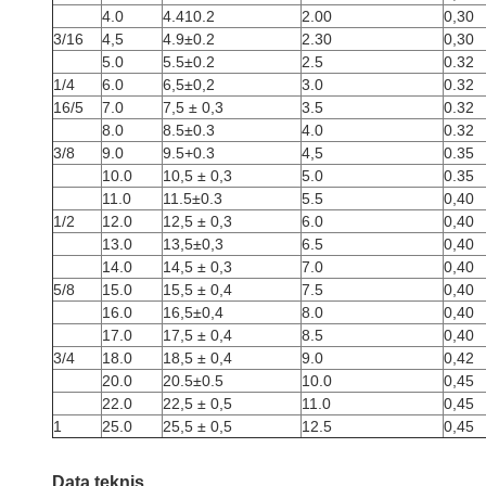
4.0
4.410.2
2.00
0,30
3/16
4,5
4.9±0.2
2.30
0,30
5.0
5.5±0.2
2.5
0.32
1/4
6.0
6,5±0,2
3.0
0.32
16/5
7.0
7,5 ± 0,3
3.5
0.32
8.0
8.5±0.3
4.0
0.32
3/8
9.0
9.5+0.3
4,5
0.35
10.0
10,5 ± 0,3
5.0
0.35
11.0
11.5±0.3
5.5
0,40
1/2
12.0
12,5 ± 0,3
6.0
0,40
13.0
13,5±0,3
6.5
0,40
14.0
14,5 ± 0,3
7.0
0,40
5/8
15.0
15,5 ± 0,4
7.5
0,40
16.0
16,5±0,4
8.0
0,40
17.0
17,5 ± 0,4
8.5
0,40
3/4
18.0
18,5 ± 0,4
9.0
0,42
20.0
20.5±0.5
10.0
0,45
22.0
22,5 ± 0,5
11.0
0,45
1
25.0
25,5 ± 0,5
12.5
0,45
Data teknis