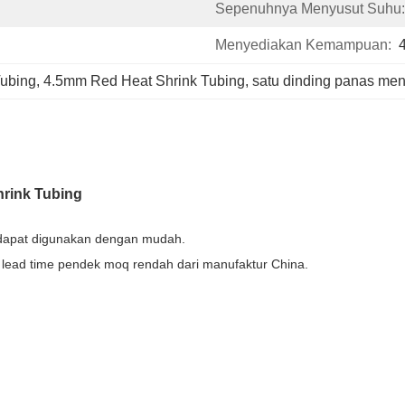
Sepenuhnya Menyusut Suhu:
Menyediakan Kemampuan:
Tubing
, 
4.5mm Red Heat Shrink Tubing
, 
satu dinding panas men
rink Tubing​
an dapat digunakan dengan mudah.
an lead time pendek moq rendah dari manufaktur China.