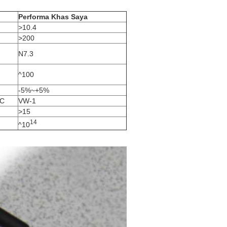
Performa Khas
Saya
>10.4
>200
N7.3
^100
-5%~+5%
 C
VW-1
>15
14
^10