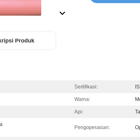
ripsi Produk
Sertifikasi:
I
Warna:
M
Api:
Ta
a 
Pengoperasian:
Op