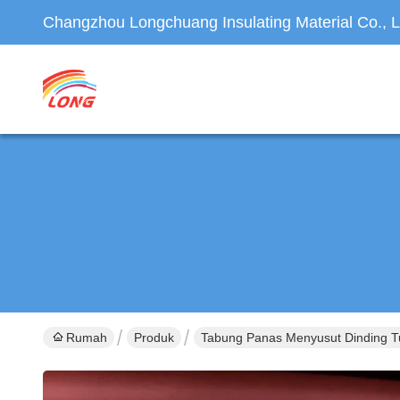
Changzhou Longchuang Insulating Material Co., L
Rumah
Produk
Tabung Panas Menyusut Dinding T