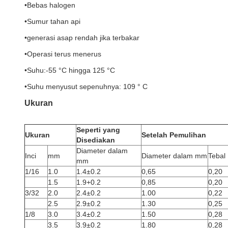
•
Bebas halogen
•
Sumur tahan api
•
generasi asap rendah jika terbakar
•
Operasi terus menerus
•
Suhu:-55 °C hingga 125 °C
•
Suhu menyusut sepenuhnya: 109 ° C
Ukuran
Seperti yang
Ukuran
Setelah Pemulihan
Disediakan
Diameter dalam
Inci
mm
Diameter dalam mm
Tebal
mm
1/16
1.0
1.4±0.2
0,65
0,20
1.5
1.9+0.2
0,85
0,20
3/32
2.0
2.4±0.2
1.00
0,22
2.5
2.9±0.2
1.30
0,25
1/8
3.0
3.4±0.2
1.50
0,28
3.5
3.9±0.2
1.80
0,28