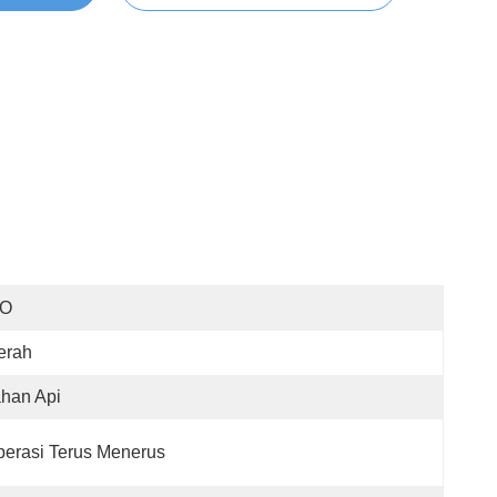
SO
erah
han Api
erasi Terus Menerus